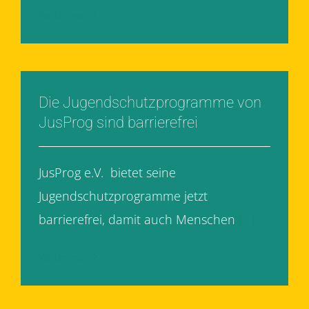
Weiterlesen
Die Jugendschutzprogramme von
JusProg sind barrierefrei
JusProg e.V. bietet seine
Jugendschutzprogramme jetzt
barrierefrei, damit auch Menschen
[...]
Weiterlesen