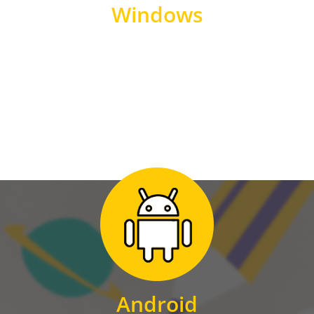
Windows
WINDOWS
Zum Download
für Android
Android