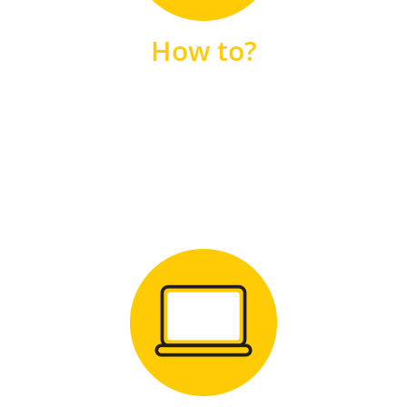
unsere FAQs
How to?
FAQS
Zum Download
für Windows