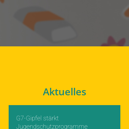
Aktuelles
G7-Gipfel stärkt
Jugendschutzprogramme