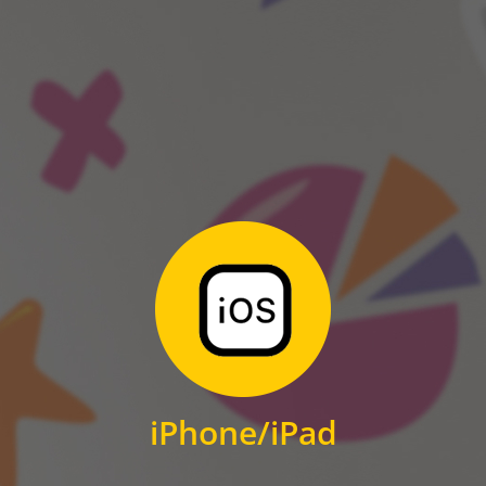
ANDROID
Zum Download
für iPhone und iPad
iPhone/iPad
IOS