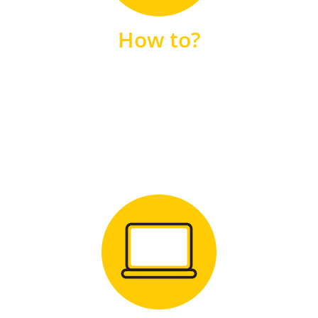
unsere FAQs
How to?
FAQS
Zum Download
für Windows