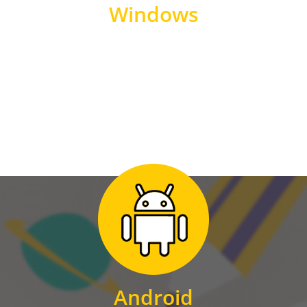
Windows
WINDOWS
Zum Download
für Android
Android