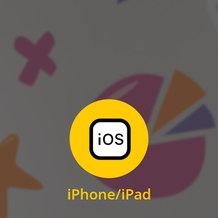
ANDROID
Zum Download
für iPhone und iPad
iPhone/iPad
IOS