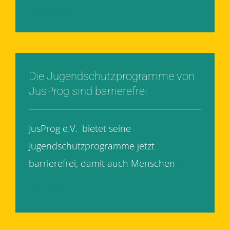
Weiterlesen
Die Jugendschutzprogramme von
JusProg sind barrierefrei
JusProg e.V. bietet seine
Jugendschutzprogramme jetzt
barrierefrei, damit auch Menschen
[...]
Weiterlesen