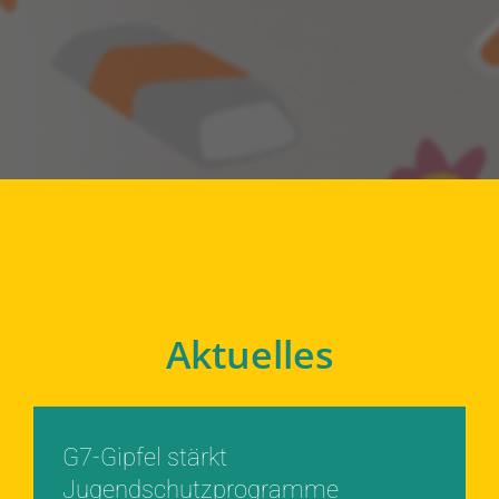
Aktuelles
G7-Gipfel stärkt
Jugendschutzprogramme