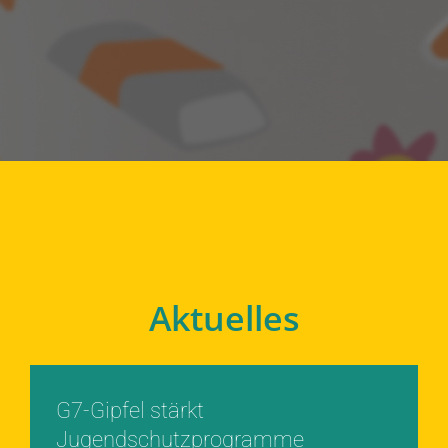
Aktuelles
G7-Gipfel stärkt
Jugendschutzprogramme