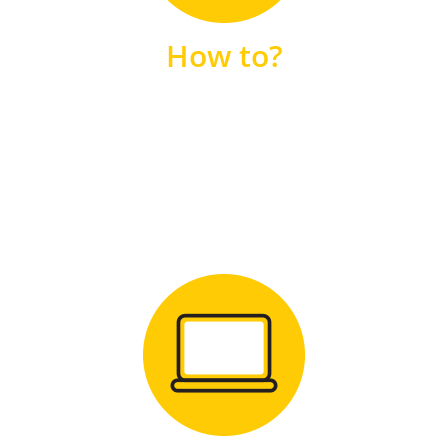
unsere FAQs
How to?
FAQS
Zum Download
für Windows