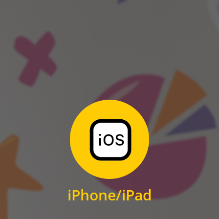
ANDROID
Zum Download
für iPhone und iPad
iPhone/iPad
IOS