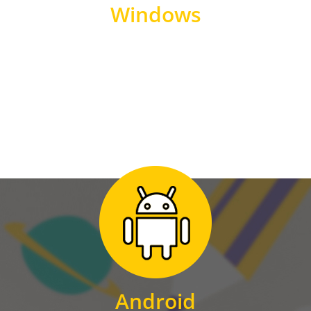
Windows
WINDOWS
Zum Download
für Android
Android