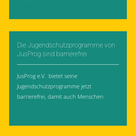
Weiterlesen
Die Jugendschutzprogramme von
JusProg sind barrierefrei
JusProg e.V. bietet seine
Jugendschutzprogramme jetzt
barrierefrei, damit auch Menschen
[...]
Weiterlesen