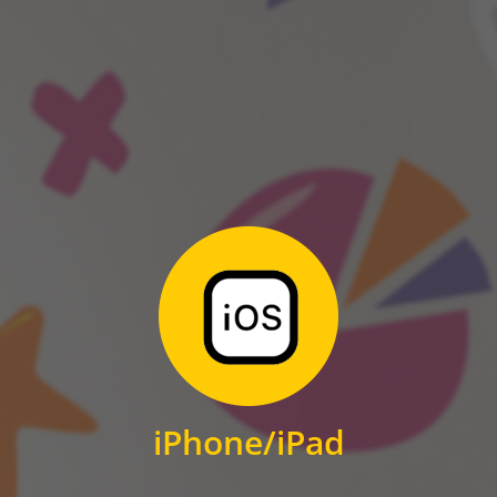
ANDROID
Zum Download
für iPhone und iPad
iPhone/iPad
IOS