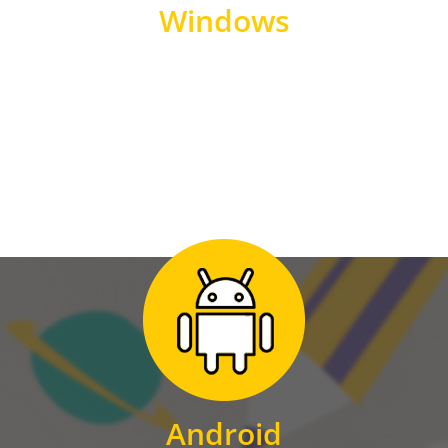
Windows
WINDOWS
Zum Download
für Android
Android