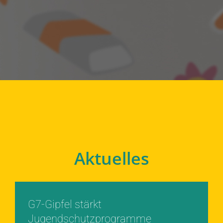
Aktuelles
G7-Gipfel stärkt
Jugendschutzprogramme