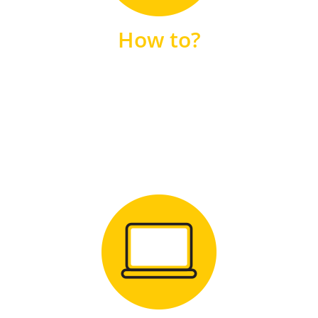
unsere FAQs
How to?
FAQS
Zum Download
für Windows