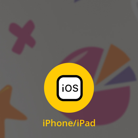
ANDROID
Zum Download
für iPhone und iPad
iPhone/iPad
IOS