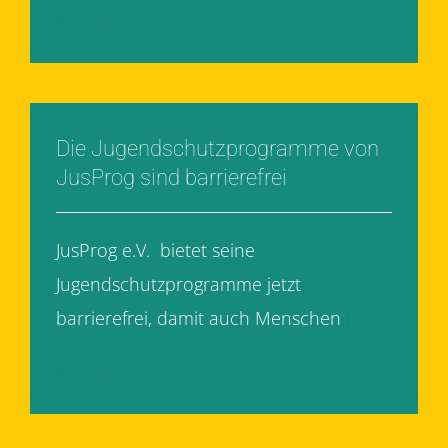
Weiterlesen
Die Jugendschutzprogramme von
JusProg sind barrierefrei
JusProg e.V. bietet seine
Jugendschutzprogramme jetzt
barrierefrei, damit auch Menschen
[...]
Weiterlesen