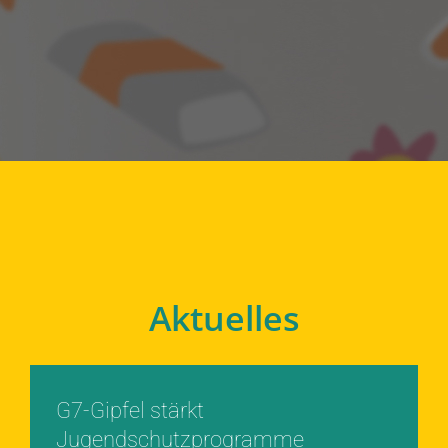
Aktuelles
G7-Gipfel stärkt
Jugendschutzprogramme