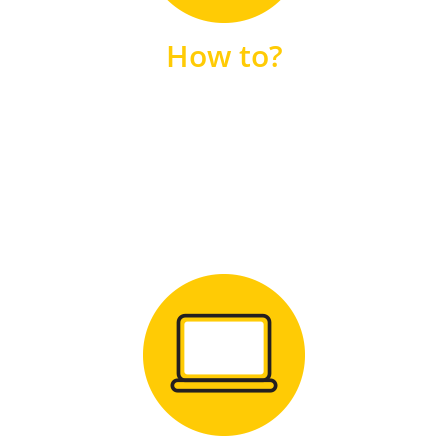
unsere FAQs
How to?
FAQS
Zum Download
für Windows