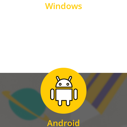
Windows
WINDOWS
Zum Download
für Android
Android