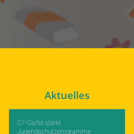
Aktuelles
G7-Gipfel stärkt
Jugendschutzprogramme