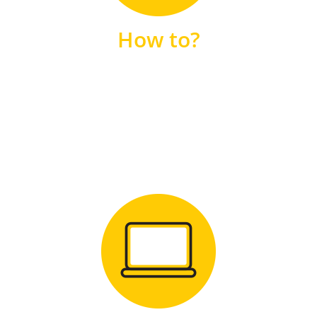
unsere FAQs
How to?
FAQS
Zum Download
für Windows