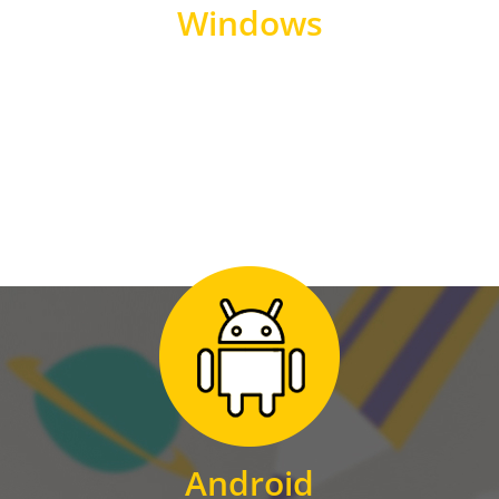
Windows
WINDOWS
Zum Download
für Android
Android