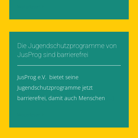
Weiterlesen
Die Jugendschutzprogramme von
JusProg sind barrierefrei
JusProg e.V. bietet seine
Jugendschutzprogramme jetzt
barrierefrei, damit auch Menschen
[...]
Weiterlesen