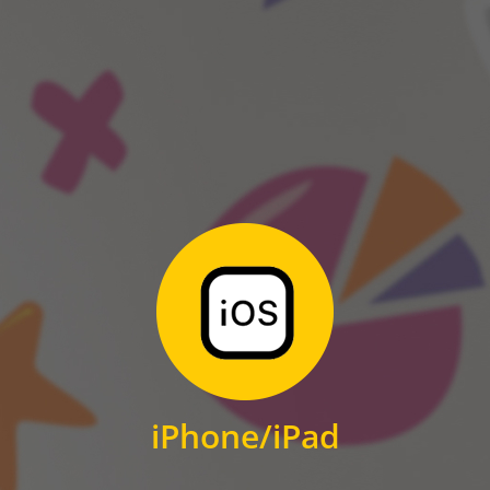
ANDROID
Zum Download
für iPhone und iPad
iPhone/iPad
IOS