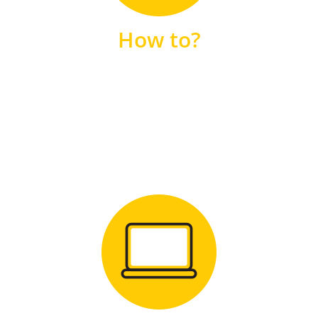
unsere FAQs
How to?
FAQS
Zum Download
für Windows