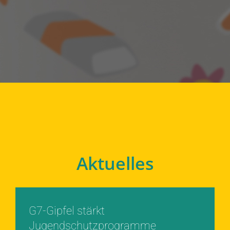
Aktuelles
G7-Gipfel stärkt
Jugendschutzprogramme