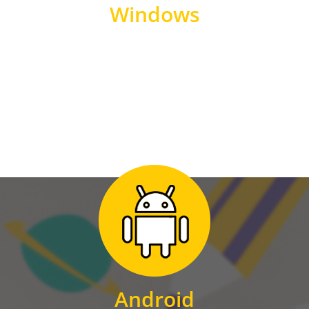
Windows
WINDOWS
Zum Download
für Android
Android