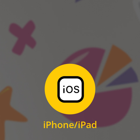
ANDROID
Zum Download
für iPhone und iPad
iPhone/iPad
IOS