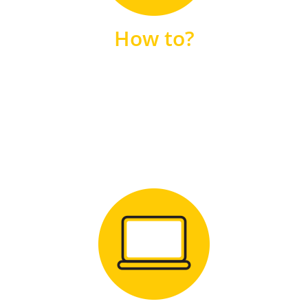
unsere FAQs
How to?
FAQS
Zum Download
für Windows