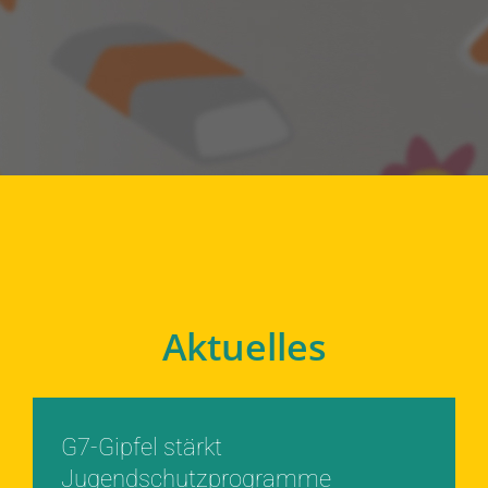
Aktuelles
G7-Gipfel stärkt
Jugendschutzprogramme