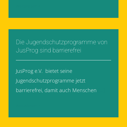
Weiterlesen
Die Jugendschutzprogramme von
JusProg sind barrierefrei
JusProg e.V. bietet seine
Jugendschutzprogramme jetzt
barrierefrei, damit auch Menschen
[...]
Weiterlesen