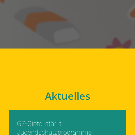
Aktuelles
G7-Gipfel stärkt
Jugendschutzprogramme