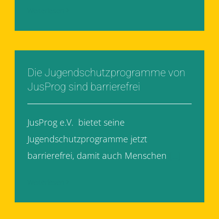
Weiterlesen
Die Jugendschutzprogramme von
JusProg sind barrierefrei
JusProg e.V. bietet seine
Jugendschutzprogramme jetzt
barrierefrei, damit auch Menschen
[...]
Weiterlesen