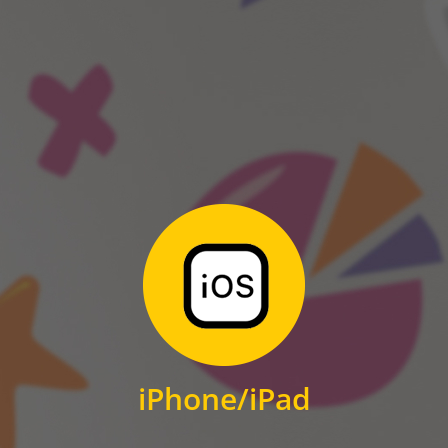
ANDROID
Zum Download
für iPhone und iPad
iPhone/iPad
IOS