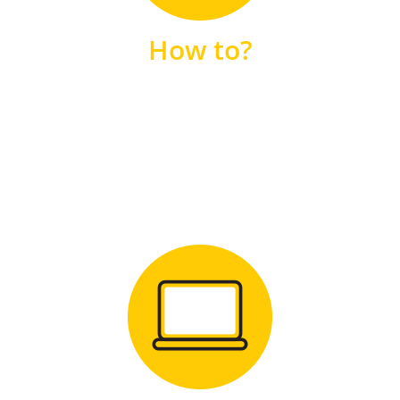
unsere FAQs
How to?
FAQS
Zum Download
für Windows