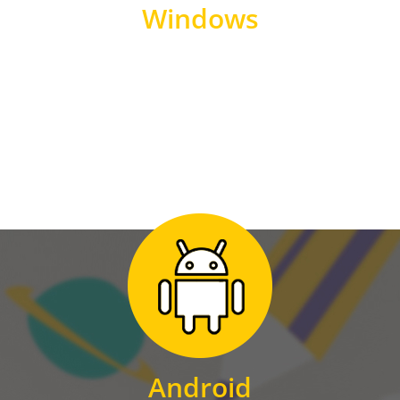
Windows
WINDOWS
Zum Download
für Android
Android