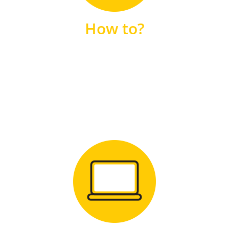
unsere FAQs
How to?
FAQS
Zum Download
für Windows