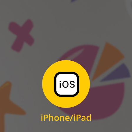
ANDROID
Zum Download
für iPhone und iPad
iPhone/iPad
IOS