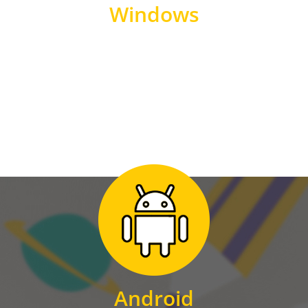
Windows
WINDOWS
Zum Download
für Android
Android