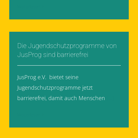
Weiterlesen
Die Jugendschutzprogramme von
JusProg sind barrierefrei
JusProg e.V. bietet seine
Jugendschutzprogramme jetzt
barrierefrei, damit auch Menschen
[...]
Weiterlesen