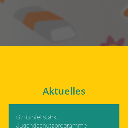
Aktuelles
G7-Gipfel stärkt
Jugendschutzprogramme