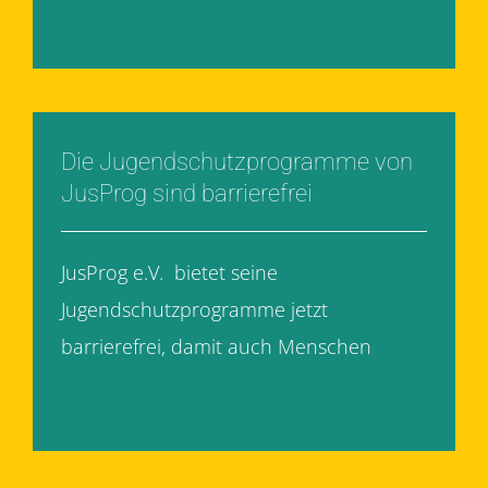
Weiterlesen
Die Jugendschutzprogramme von
JusProg sind barrierefrei
JusProg e.V. bietet seine
Jugendschutzprogramme jetzt
barrierefrei, damit auch Menschen
[...]
Weiterlesen