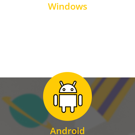
Windows
WINDOWS
Zum Download
für Android
Android