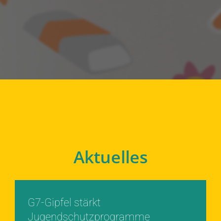
Aktuelles
G7-Gipfel stärkt
Jugendschutzprogramme