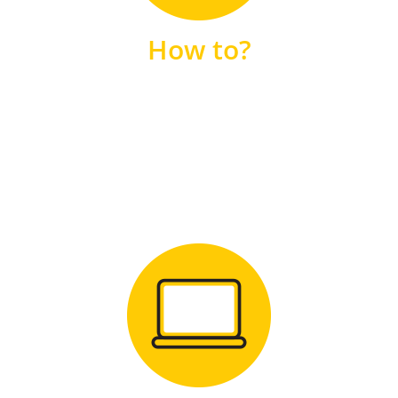
unsere FAQs
How to?
FAQS
Zum Download
für Windows