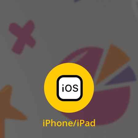
ANDROID
Zum Download
für iPhone und iPad
iPhone/iPad
IOS