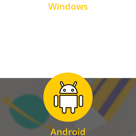
Windows
WINDOWS
Zum Download
für Android
Android