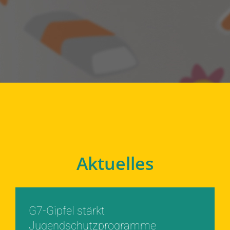
Aktuelles
G7-Gipfel stärkt
Jugendschutzprogramme