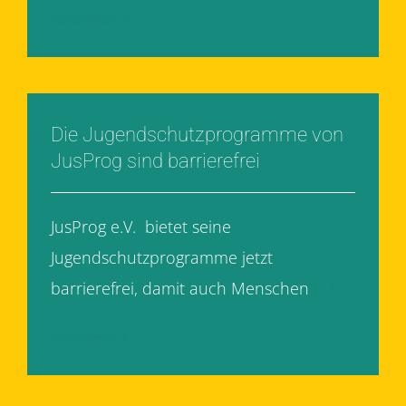
Weiterlesen
Die Jugendschutzprogramme von
JusProg sind barrierefrei
JusProg e.V. bietet seine
Jugendschutzprogramme jetzt
barrierefrei, damit auch Menschen
[...]
Weiterlesen