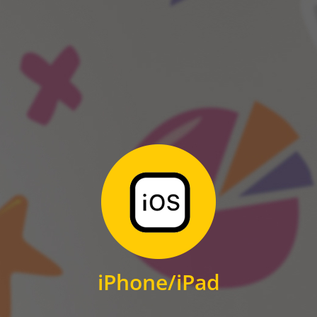
ANDROID
Zum Download
für iPhone und iPad
iPhone/iPad
IOS