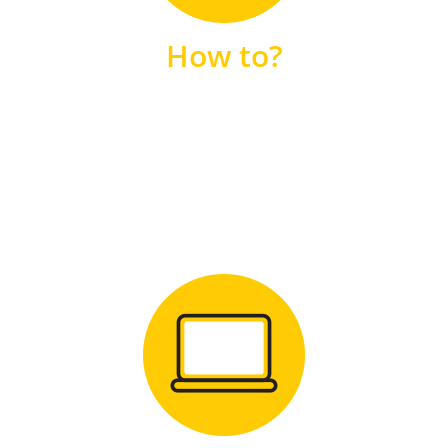
unsere FAQs
How to?
FAQS
Zum Download
für Windows