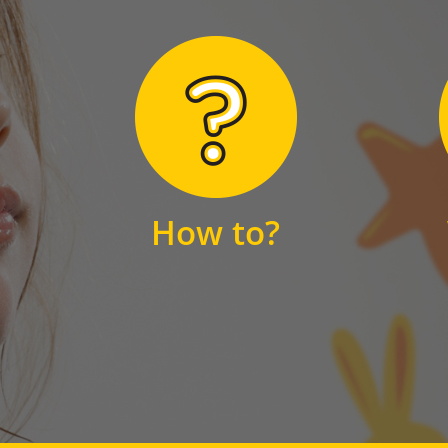
Hier finden Sie
unsere FAQs
How to?
FAQS