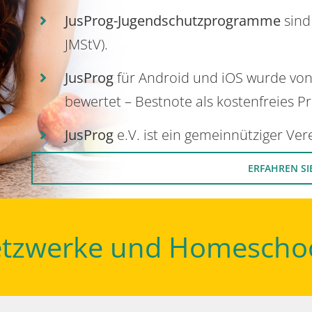
JusProg-Jugendschutzprogramme
sind
JMStV).
JusProg
für Android und iOS wurde vo
bewertet – Bestnote als kostenfreies P
JusProg
e.V. ist ein gemeinnütziger Ve
ERFAHREN SI
Netzwerke und Homescho