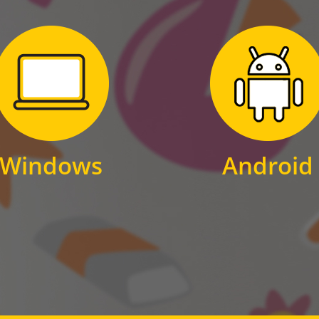
Zum Download
Zum Download
für Windows
für Android
Windows
Android
WINDOWS
ANDROID