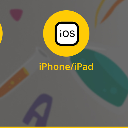
Zum Download
für iPhone und iPad
iPhone/iPad
IOS