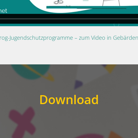
Prog-Jugendschutzprogramme – zum Video in Gebärde
Download