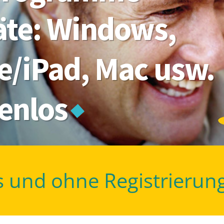
räte: Windows,
e/iPad, Mac usw.
tenlos
s und ohne Registrierun