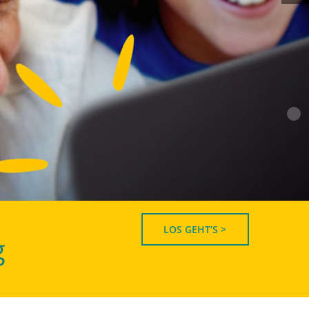
LOS GEHT’S >
g