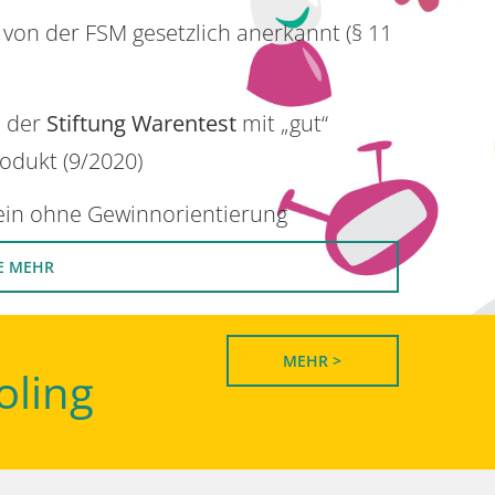
 von der FSM gesetzlich anerkannt (§ 11
n der
Stiftung Warentest
mit „gut“
rodukt (9/2020)
rein ohne Gewinnorientierung
E MEHR
MEHR >
oling