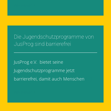
Weiterlesen
Die Jugendschutzprogramme von
JusProg sind barrierefrei
JusProg e.V. bietet seine
Jugendschutzprogramme jetzt
barrierefrei, damit auch Menschen
[...]
Weiterlesen