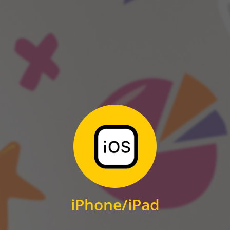
ANDROID
Zum Download
für iPhone und iPad
iPhone/iPad
IOS