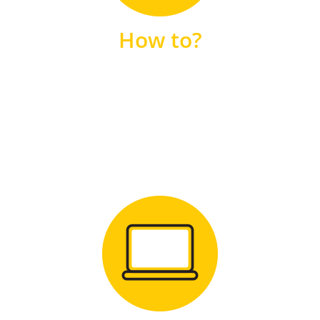
unsere FAQs
How to?
FAQS
Zum Download
für Windows