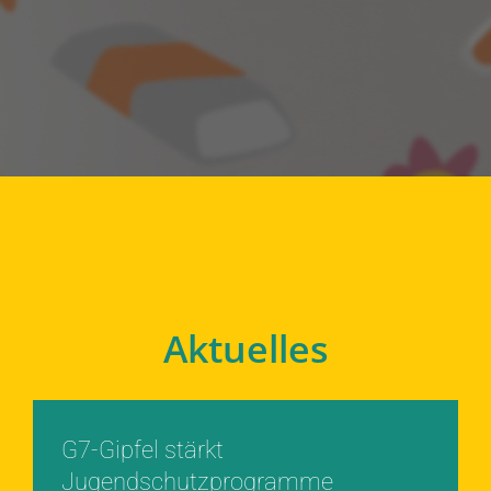
Aktuelles
G7-Gipfel stärkt
Jugendschutzprogramme