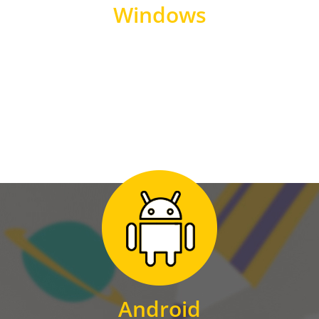
Windows
WINDOWS
Zum Download
für Android
Android