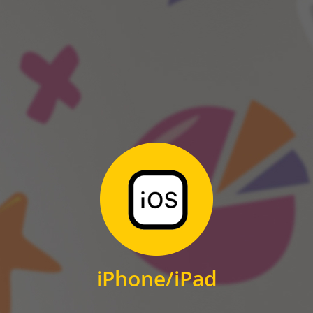
ANDROID
Zum Download
für iPhone und iPad
iPhone/iPad
IOS