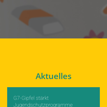
Aktuelles
G7-Gipfel stärkt
Jugendschutzprogramme