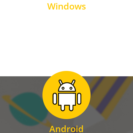
Windows
WINDOWS
Zum Download
für Android
Android