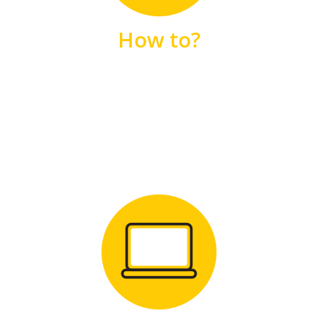
unsere FAQs
How to?
FAQS
Zum Download
für Windows