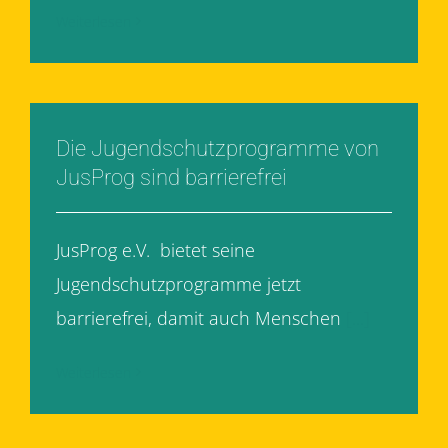
Weiterlesen
Die Jugendschutzprogramme von
JusProg sind barrierefrei
JusProg e.V. bietet seine
Jugendschutzprogramme jetzt
barrierefrei, damit auch Menschen
[...]
Weiterlesen