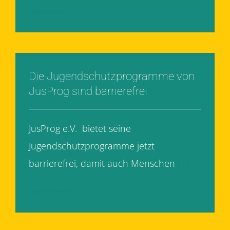
Weiterlesen
Die Jugendschutzprogramme von
JusProg sind barrierefrei
JusProg e.V. bietet seine
Jugendschutzprogramme jetzt
barrierefrei, damit auch Menschen
[...]
Weiterlesen