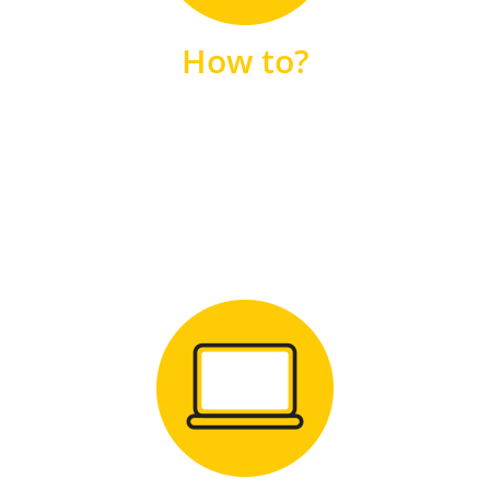
unsere FAQs
How to?
FAQS
Zum Download
für Windows