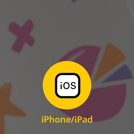
ANDROID
Zum Download
für iPhone und iPad
iPhone/iPad
IOS