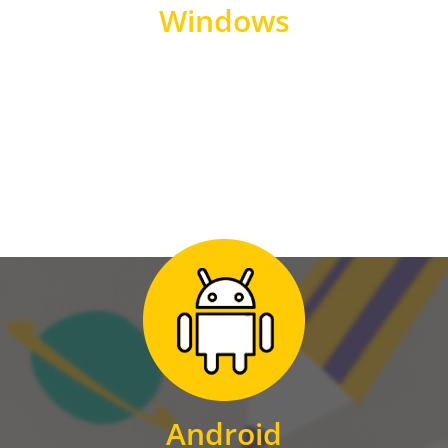
Windows
WINDOWS
Zum Download
für Android
Android