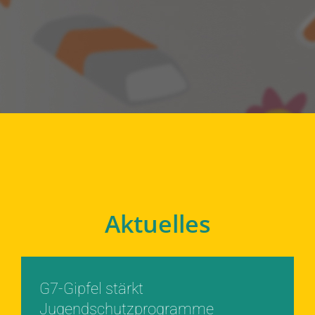
Aktuelles
G7-Gipfel stärkt
Jugendschutzprogramme