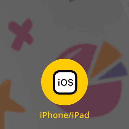
ANDROID
Zum Download
für iPhone und iPad
iPhone/iPad
IOS