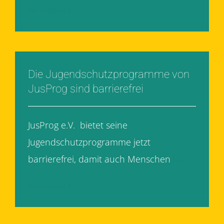
Weiterlesen
Die Jugendschutzprogramme von
JusProg sind barrierefrei
JusProg e.V. bietet seine
Jugendschutzprogramme jetzt
barrierefrei, damit auch Menschen
[...]
Weiterlesen