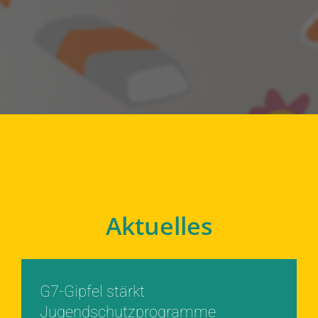
Aktuelles
G7-Gipfel stärkt
Jugendschutzprogramme