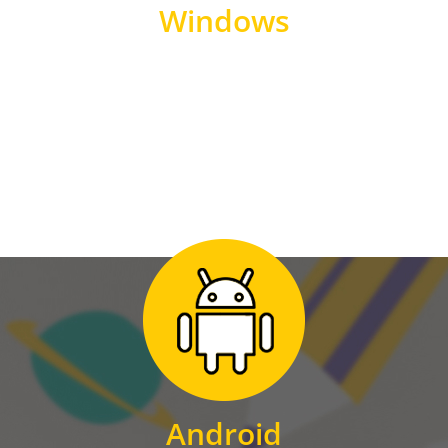
Windows
WINDOWS
Zum Download
für Android
Android