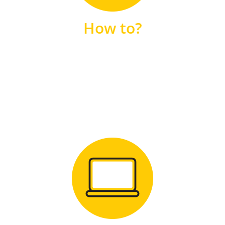
unsere FAQs
How to?
FAQS
Zum Download
für Windows