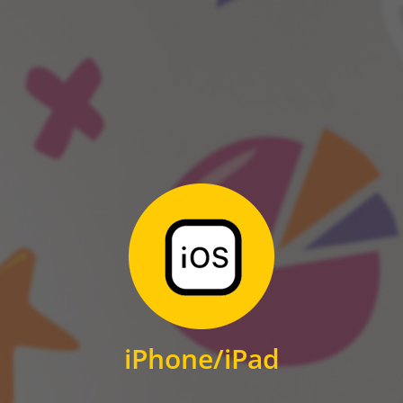
ANDROID
Zum Download
für iPhone und iPad
iPhone/iPad
IOS