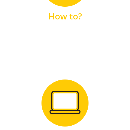
unsere FAQs
How to?
FAQS
Zum Download
für Windows