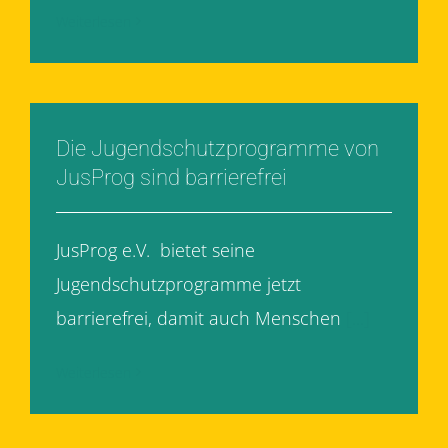
Weiterlesen
Die Jugendschutzprogramme von
JusProg sind barrierefrei
JusProg e.V. bietet seine
Jugendschutzprogramme jetzt
barrierefrei, damit auch Menschen
[...]
Weiterlesen