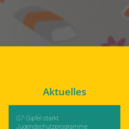
Aktuelles
G7-Gipfel stärkt
Jugendschutzprogramme