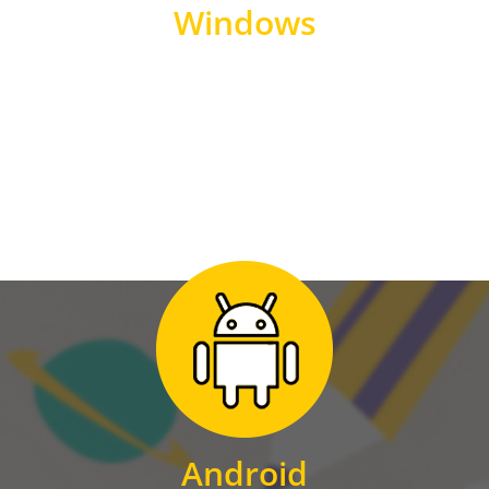
Windows
WINDOWS
Zum Download
für Android
Android