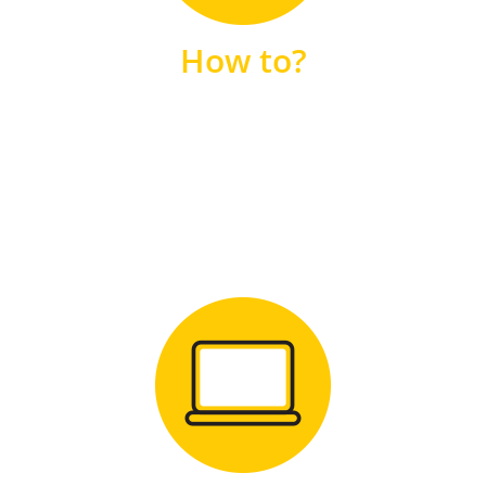
unsere FAQs
How to?
FAQS
Zum Download
für Windows