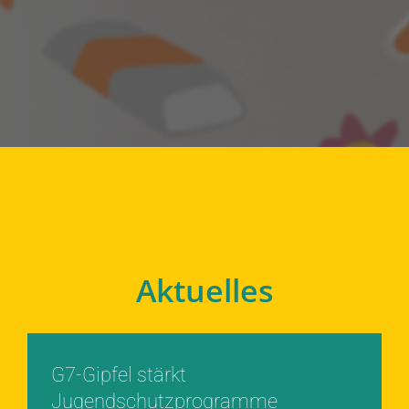
Aktuelles
G7-Gipfel stärkt
Jugendschutzprogramme