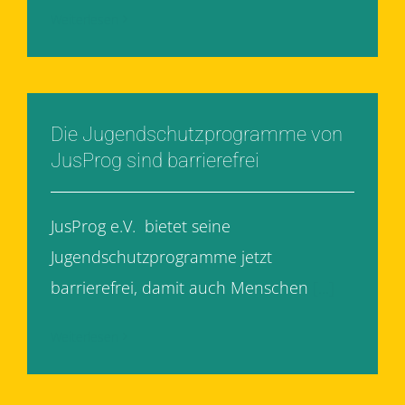
Weiterlesen
Die Jugendschutzprogramme von
JusProg sind barrierefrei
JusProg e.V. bietet seine
Jugendschutzprogramme jetzt
barrierefrei, damit auch Menschen
[...]
Weiterlesen