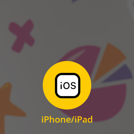
ANDROID
Zum Download
für iPhone und iPad
iPhone/iPad
IOS