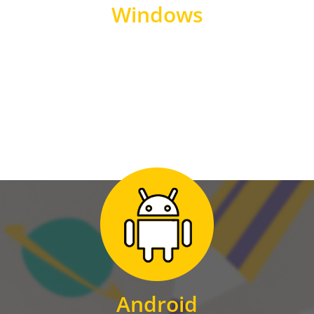
Windows
WINDOWS
Zum Download
für Android
Android