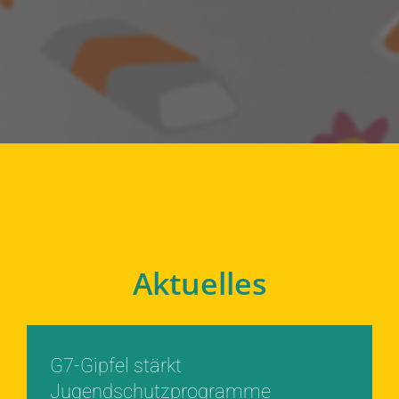
Aktuelles
G7-Gipfel stärkt
Jugendschutzprogramme