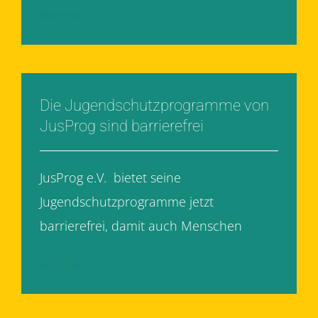
Weiterlesen
Die Jugendschutzprogramme von
JusProg sind barrierefrei
JusProg e.V. bietet seine
Jugendschutzprogramme jetzt
barrierefrei, damit auch Menschen
[...]
Weiterlesen