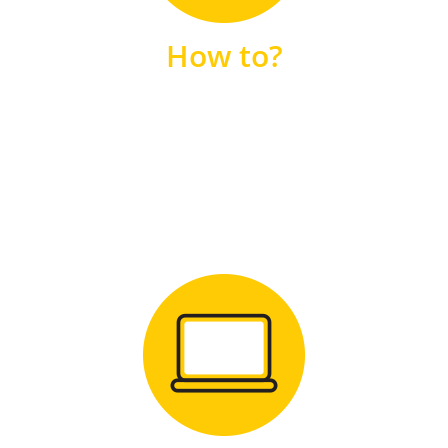
unsere FAQs
How to?
FAQS
Zum Download
für Windows