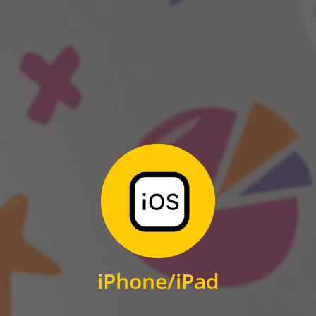
ANDROID
Zum Download
für iPhone und iPad
iPhone/iPad
IOS