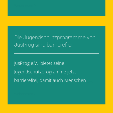
Weiterlesen
Die Jugendschutzprogramme von
JusProg sind barrierefrei
JusProg e.V. bietet seine
Jugendschutzprogramme jetzt
barrierefrei, damit auch Menschen
[...]
Weiterlesen