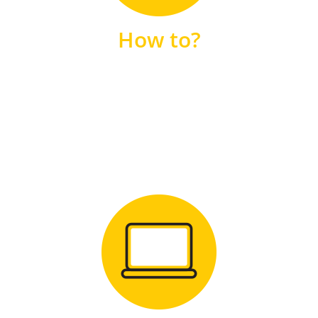
unsere FAQs
How to?
FAQS
Zum Download
für Windows