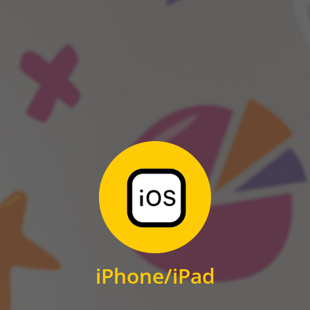
ANDROID
Zum Download
für iPhone und iPad
iPhone/iPad
IOS