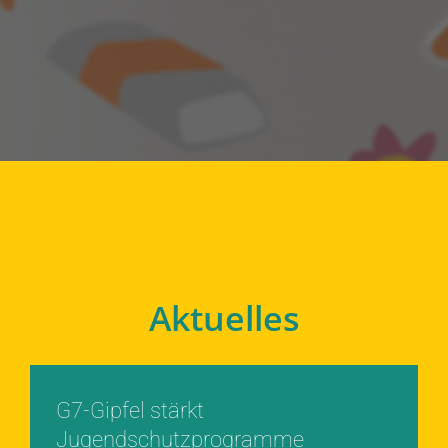
Aktuelles
G7-Gipfel stärkt
Jugendschutzprogramme