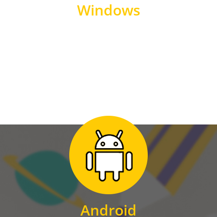
Windows
WINDOWS
Zum Download
für Android
Android