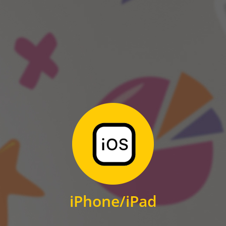
ANDROID
Zum Download
für iPhone und iPad
iPhone/iPad
IOS