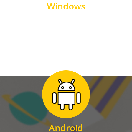
Windows
WINDOWS
Zum Download
für Android
Android