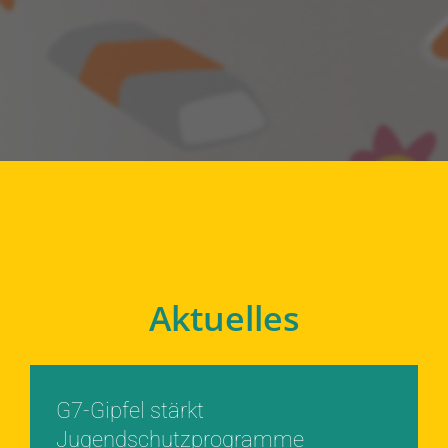
Aktuelles
G7-Gipfel stärkt
Jugendschutzprogramme