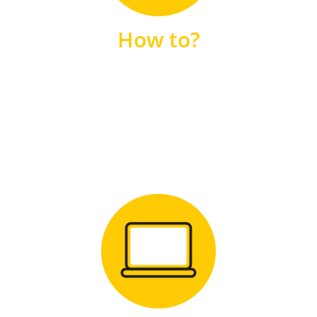
unsere FAQs
How to?
FAQS
Zum Download
für Windows