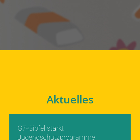
Aktuelles
G7-Gipfel stärkt
Jugendschutzprogramme