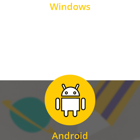
Windows
WINDOWS
Zum Download
für Android
Android