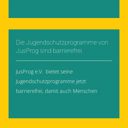
Weiterlesen
Die Jugendschutzprogramme von
JusProg sind barrierefrei
JusProg e.V. bietet seine
Jugendschutzprogramme jetzt
barrierefrei, damit auch Menschen
[...]
Weiterlesen