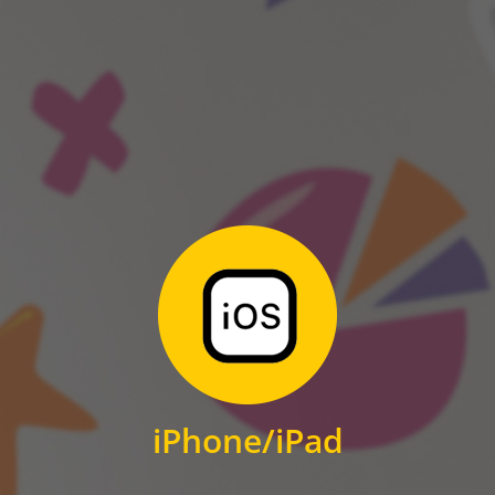
ANDROID
Zum Download
für iPhone und iPad
iPhone/iPad
IOS