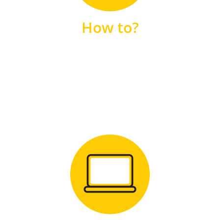
unsere FAQs
How to?
FAQS
Zum Download
für Windows