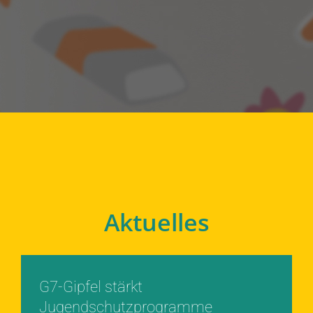
Aktuelles
G7-Gipfel stärkt
Jugendschutzprogramme