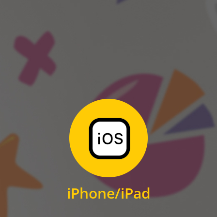
ANDROID
Zum Download
für iPhone und iPad
iPhone/iPad
IOS