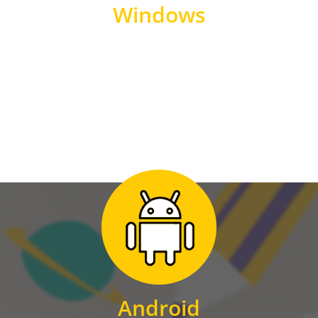
Windows
WINDOWS
Zum Download
für Android
Android