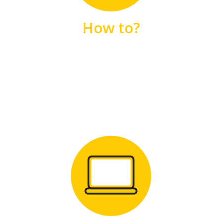
unsere FAQs
How to?
FAQS
Zum Download
für Windows