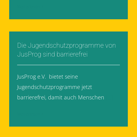
Weiterlesen
Die Jugendschutzprogramme von
JusProg sind barrierefrei
JusProg e.V. bietet seine
Jugendschutzprogramme jetzt
barrierefrei, damit auch Menschen
[...]
Weiterlesen