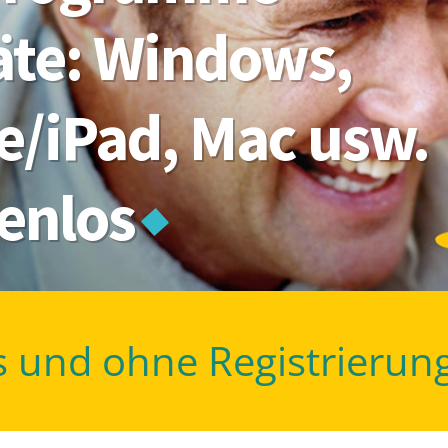
räte: Windows,
e/iPad, Mac usw.
tenlos
s und ohne Registrierun