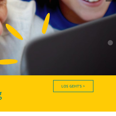
LOS GEHT’S >
g