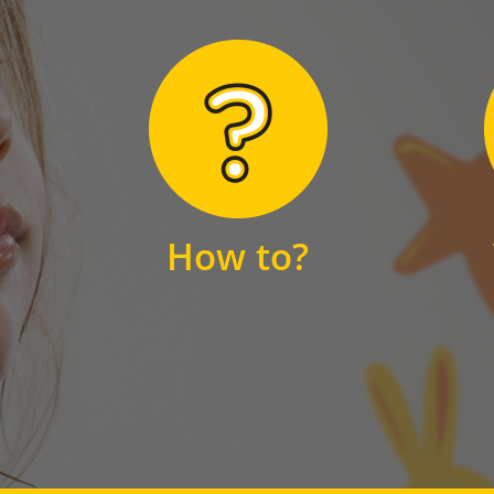
Hier finden Sie
unsere FAQs
How to?
FAQS