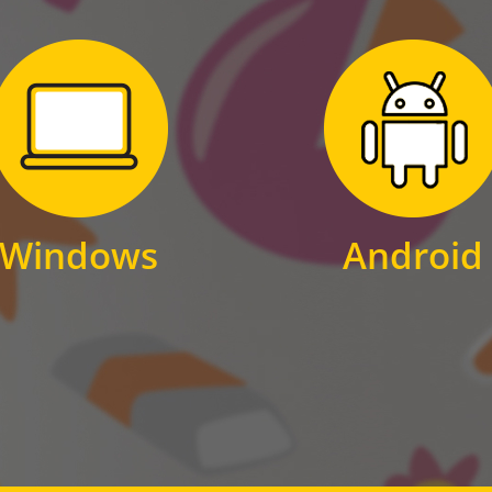
Zum Download
Zum Download
für Windows
für Android
Windows
Android
WINDOWS
ANDROID