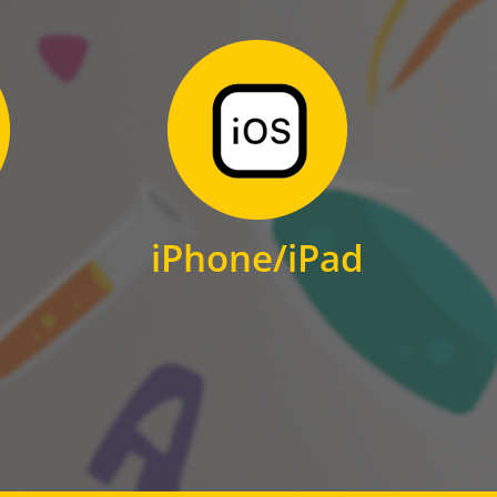
Zum Download
für iPhone und iPad
iPhone/iPad
IOS