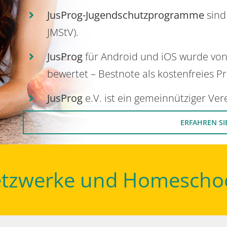
JusProg-Jugendschutzprogramme
sind
JMStV).
JusProg
für Android und iOS wurde vo
bewertet – Bestnote als kostenfreies P
JusProg
e.V. ist ein gemeinnütziger Ve
ERFAHREN SI
Netzwerke und Homescho