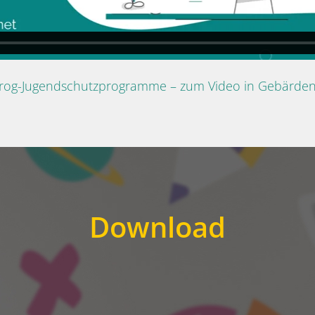
Prog-Jugendschutzprogramme – zum Video in Gebärde
Download