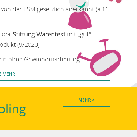
 von der FSM gesetzlich anerkannt (§ 11
n der
Stiftung Warentest
mit „gut“
rodukt (9/2020)
rein ohne Gewinnorientierung
E MEHR
MEHR >
oling