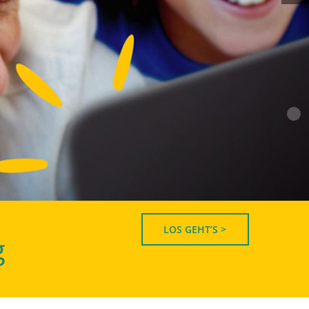
LOS GEHT’S >
g