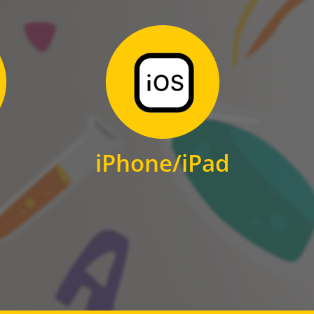
Zum Download
für iPhone und iPad
iPhone/iPad
IOS