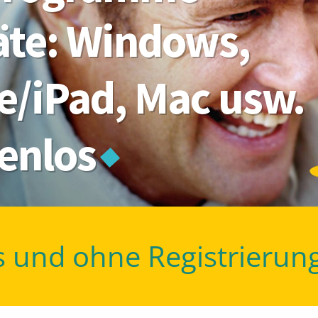
räte: Windows,
e/iPad, Mac usw.
tenlos
s und ohne Registrierun