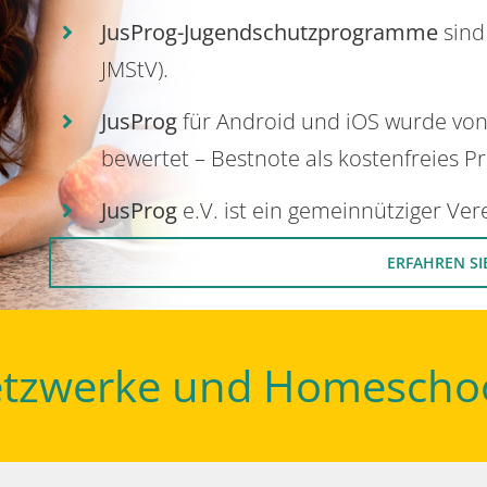
JusProg-Jugendschutzprogramme
sind
JMStV).
JusProg
für Android und iOS wurde vo
bewertet – Bestnote als kostenfreies P
JusProg
e.V. ist ein gemeinnütziger Ve
ERFAHREN SI
Netzwerke und Homescho