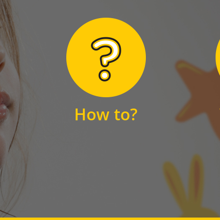
Hier finden Sie
unsere FAQs
How to?
FAQS