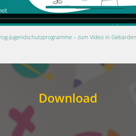
Prog-Jugendschutzprogramme – zum Video in Gebärde
Download