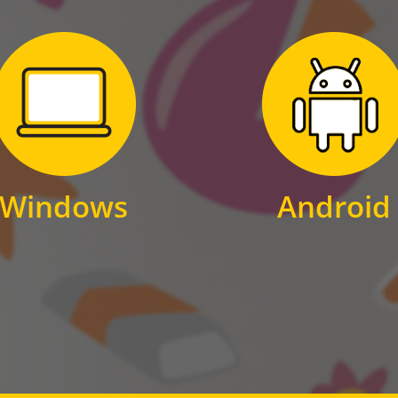
Zum Download
Zum Download
für Windows
für Android
Windows
Android
WINDOWS
ANDROID