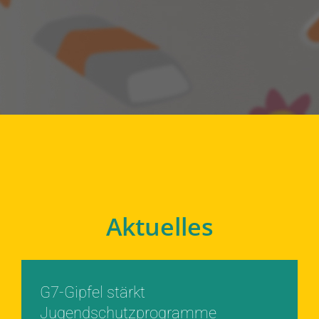
Aktuelles
G7-Gipfel stärkt
Jugendschutzprogramme