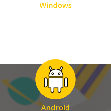
Windows
WINDOWS
Zum Download
für Android
Android