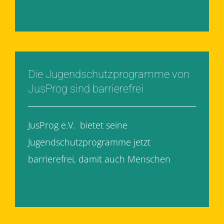
Weiterlesen
Die Jugendschutzprogramme von
JusProg sind barrierefrei
JusProg e.V. bietet seine
Jugendschutzprogramme jetzt
barrierefrei, damit auch Menschen
[...]
Weiterlesen