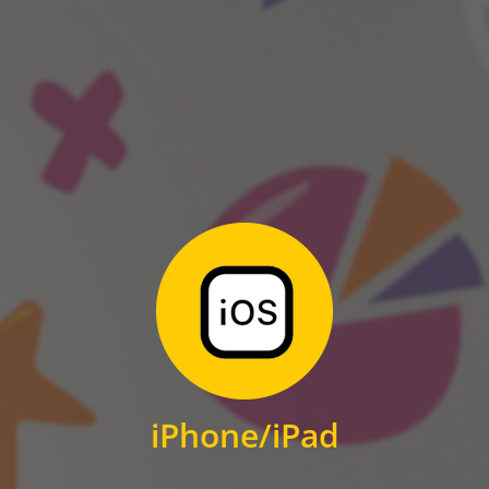
ANDROID
Zum Download
für iPhone und iPad
iPhone/iPad
IOS