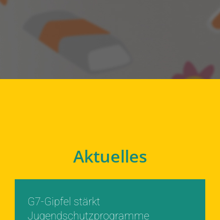
Aktuelles
G7-Gipfel stärkt
Jugendschutzprogramme