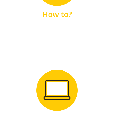
unsere FAQs
How to?
FAQS
Zum Download
für Windows