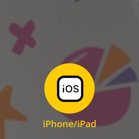
ANDROID
Zum Download
für iPhone und iPad
iPhone/iPad
IOS