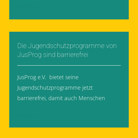
Weiterlesen
Die Jugendschutzprogramme von
JusProg sind barrierefrei
JusProg e.V. bietet seine
Jugendschutzprogramme jetzt
barrierefrei, damit auch Menschen
[...]
Weiterlesen