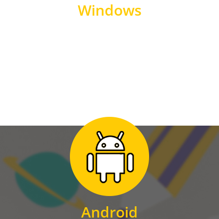
Windows
WINDOWS
Zum Download
für Android
Android