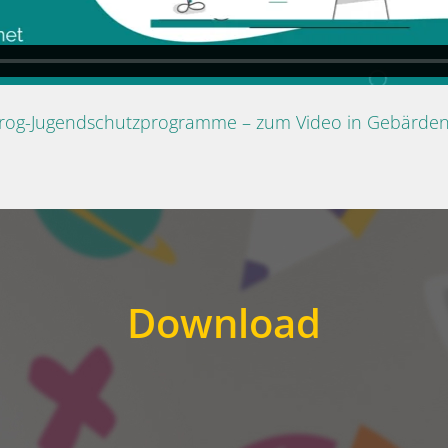
Prog-Jugendschutzprogramme – zum Video in Gebärde
Download