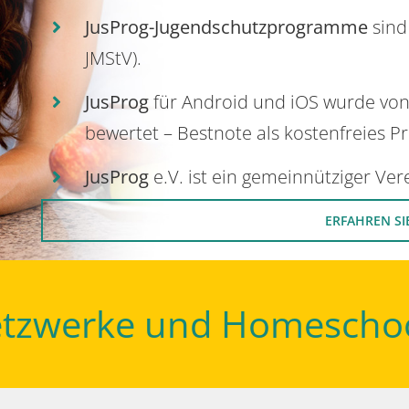
JusProg-Jugendschutzprogramme
sind
JMStV).
JusProg
für Android und iOS wurde vo
bewertet – Bestnote als kostenfreies P
JusProg
e.V. ist ein gemeinnütziger Ve
ERFAHREN SI
Netzwerke und Homescho