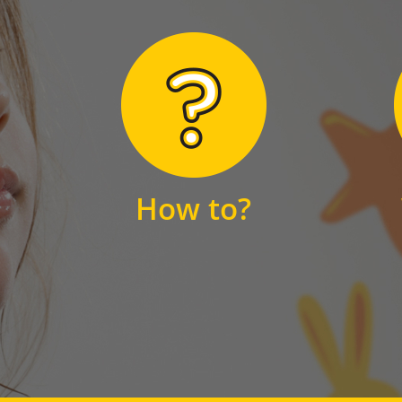
Hier finden Sie
unsere FAQs
How to?
FAQS