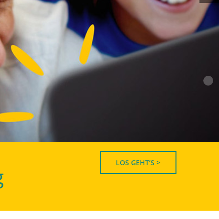
LOS GEHT’S >
g