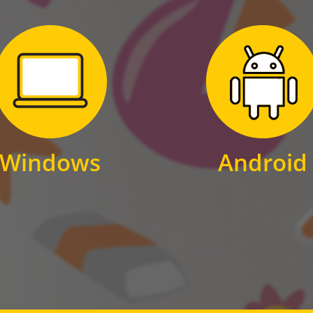
Zum Download
Zum Download
für Windows
für Android
Windows
Android
WINDOWS
ANDROID