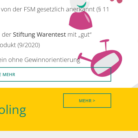
 von der FSM gesetzlich anerkannt (§ 11
n der
Stiftung Warentest
mit „gut“
rodukt (9/2020)
rein ohne Gewinnorientierung
E MEHR
MEHR >
oling