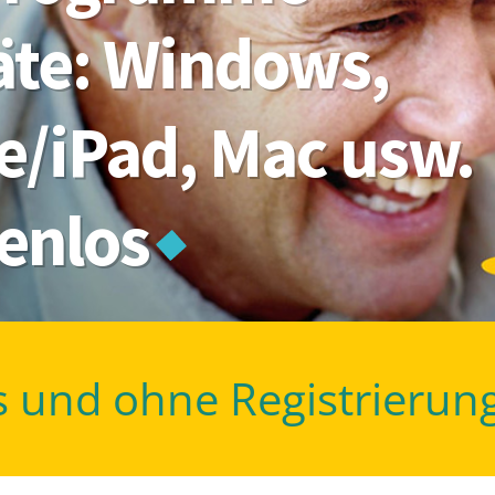
räte: Windows,
e/iPad, Mac usw.
tenlos
s und ohne Registrierun