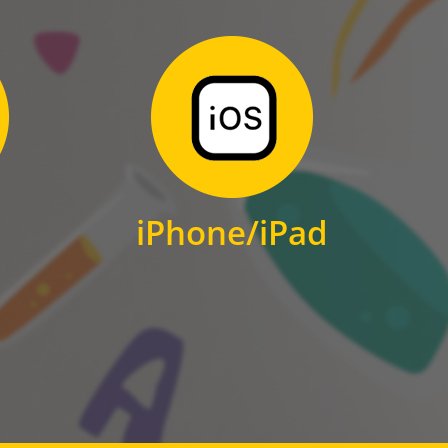
Zum Download
für iPhone und iPad
iPhone/iPad
IOS