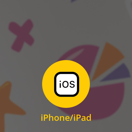
ANDROID
Zum Download
für iPhone und iPad
iPhone/iPad
IOS