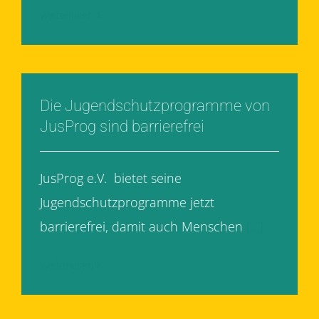
Weiterlesen
Die Jugendschutzprogramme von
JusProg sind barrierefrei
JusProg e.V. bietet seine
Jugendschutzprogramme jetzt
barrierefrei, damit auch Menschen
[...]
Weiterlesen