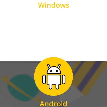
Windows
WINDOWS
Zum Download
für Android
Android