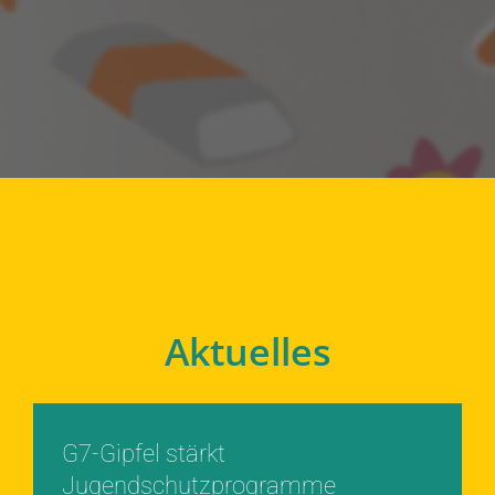
Aktuelles
G7-Gipfel stärkt
Jugendschutzprogramme