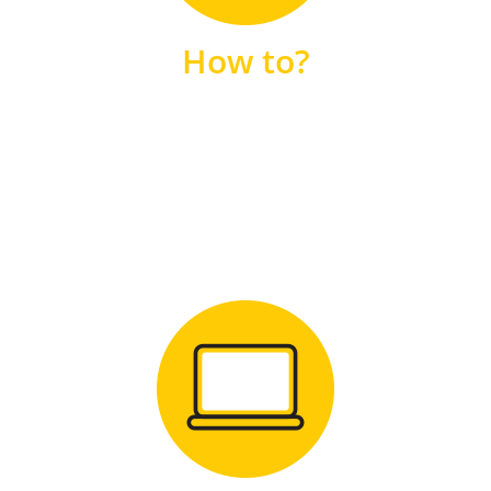
unsere FAQs
How to?
FAQS
Zum Download
für Windows