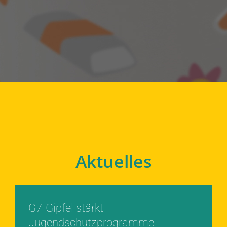
Aktuelles
G7-Gipfel stärkt
Jugendschutzprogramme