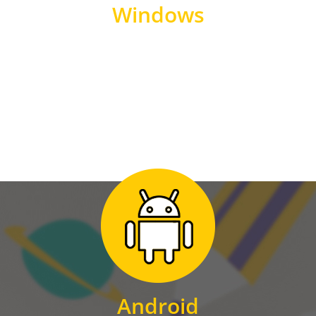
Windows
WINDOWS
Zum Download
für Android
Android