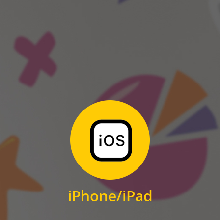
ANDROID
Zum Download
für iPhone und iPad
iPhone/iPad
IOS