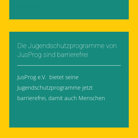
Weiterlesen
Die Jugendschutzprogramme von
JusProg sind barrierefrei
JusProg e.V. bietet seine
Jugendschutzprogramme jetzt
barrierefrei, damit auch Menschen
[...]
Weiterlesen