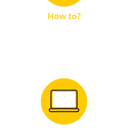
unsere FAQs
How to?
FAQS
Zum Download
für Windows