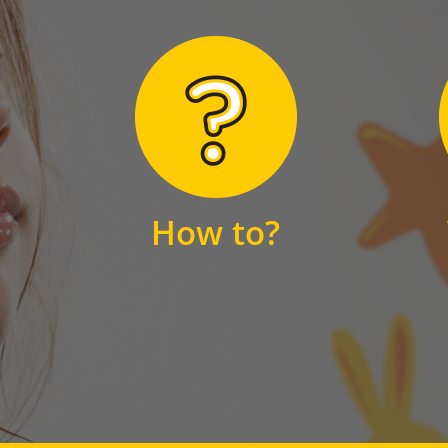
Hier finden Sie
unsere FAQs
How to?
FAQS