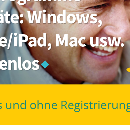
räte: Windows,
e/iPad, Mac usw.
tenlos
s und ohne Registrierun