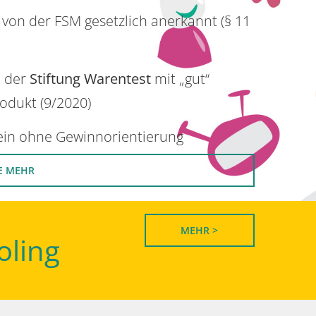
 von der FSM gesetzlich anerkannt (§ 11
n der
Stiftung Warentest
mit „gut“
rodukt (9/2020)
rein ohne Gewinnorientierung
E MEHR
MEHR >
oling