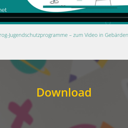
Prog-Jugendschutzprogramme – zum Video in Gebärde
Download