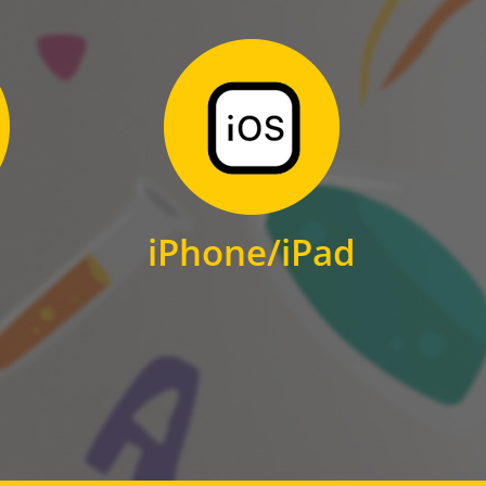
Zum Download
für iPhone und iPad
iPhone/iPad
IOS