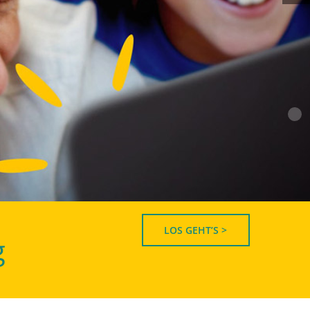
LOS GEHT’S >
g