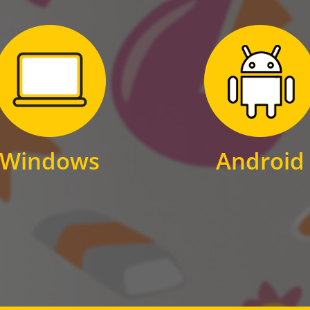
Zum Download
Zum Download
für Windows
für Android
Windows
Android
WINDOWS
ANDROID