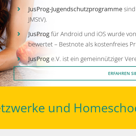
JusProg-Jugendschutzprogramme
sind
JMStV).
JusProg
für Android und iOS wurde vo
bewertet – Bestnote als kostenfreies P
JusProg
e.V. ist ein gemeinnütziger Ve
ERFAHREN SI
Netzwerke und Homescho