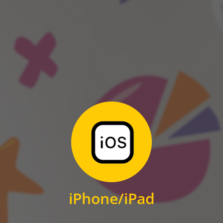
ANDROID
Zum Download
für iPhone und iPad
iPhone/iPad
IOS