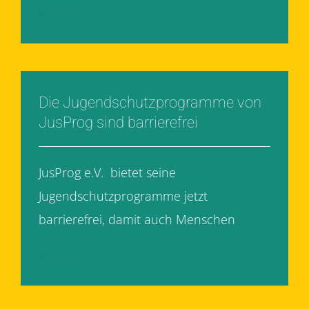
Weiterlesen
Die Jugendschutzprogramme von
JusProg sind barrierefrei
JusProg e.V. bietet seine
Jugendschutzprogramme jetzt
barrierefrei, damit auch Menschen
[...]
Weiterlesen