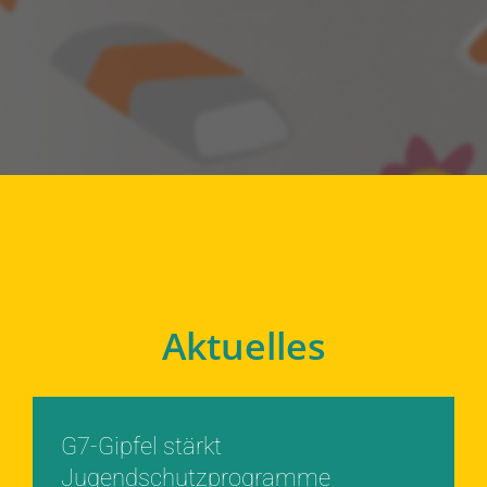
Aktuelles
G7-Gipfel stärkt
Jugendschutzprogramme