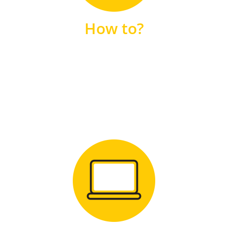
unsere FAQs
How to?
FAQS
Zum Download
für Windows