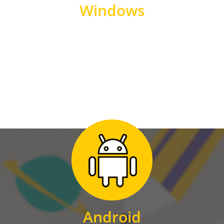
Windows
WINDOWS
Zum Download
für Android
Android