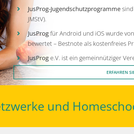
JusProg-Jugendschutzprogramme
sind
JMStV).
JusProg
für Android und iOS wurde vo
bewertet – Bestnote als kostenfreies P
JusProg
e.V. ist ein gemeinnütziger Ve
ERFAHREN SI
Netzwerke und Homescho