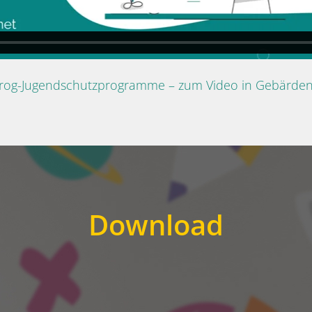
Prog-Jugendschutzprogramme – zum Video in Gebärde
Download