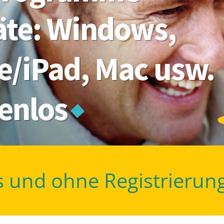
räte: Windows,
e/iPad, Mac usw.
tenlos
s und ohne Registrierun