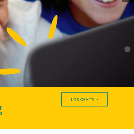
LOS GEHT’S >
g