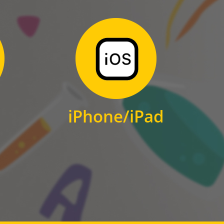
Zum Download
für iPhone und iPad
iPhone/iPad
IOS