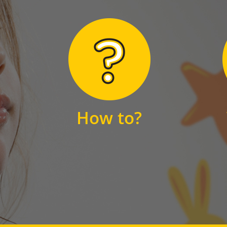
Hier finden Sie
unsere FAQs
How to?
FAQS