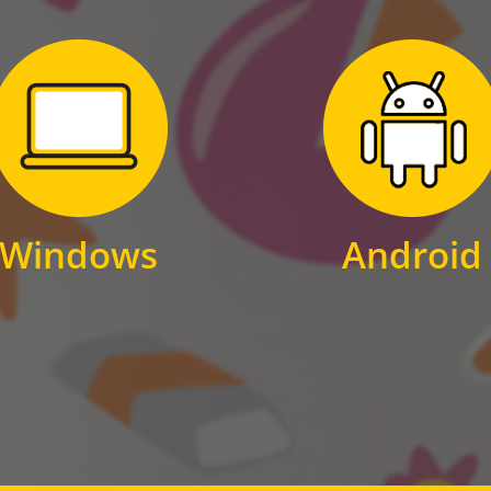
Zum Download
Zum Download
für Windows
für Android
Windows
Android
WINDOWS
ANDROID