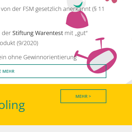
 von der FSM gesetzlich anerkannt (§ 11
n der
Stiftung Warentest
mit „gut“
rodukt (9/2020)
rein ohne Gewinnorientierung
E MEHR
MEHR >
oling