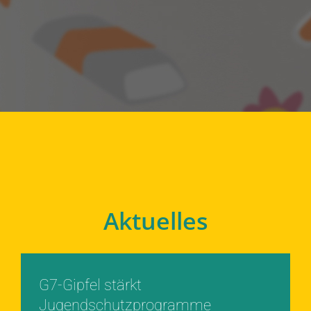
Aktuelles
G7-Gipfel stärkt
Jugendschutzprogramme