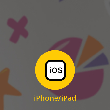
ANDROID
Zum Download
für iPhone und iPad
iPhone/iPad
IOS