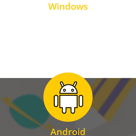
Windows
WINDOWS
Zum Download
für Android
Android