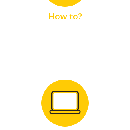
unsere FAQs
How to?
FAQS
Zum Download
für Windows