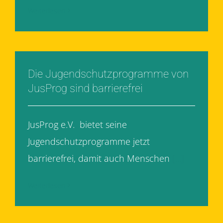
Weiterlesen
Die Jugendschutzprogramme von
JusProg sind barrierefrei
JusProg e.V. bietet seine
Jugendschutzprogramme jetzt
barrierefrei, damit auch Menschen
[...]
Weiterlesen