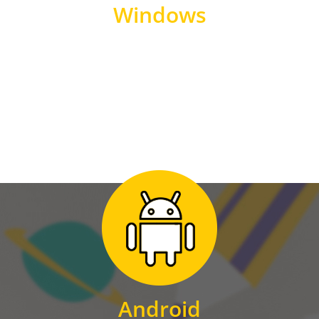
Windows
WINDOWS
Zum Download
für Android
Android