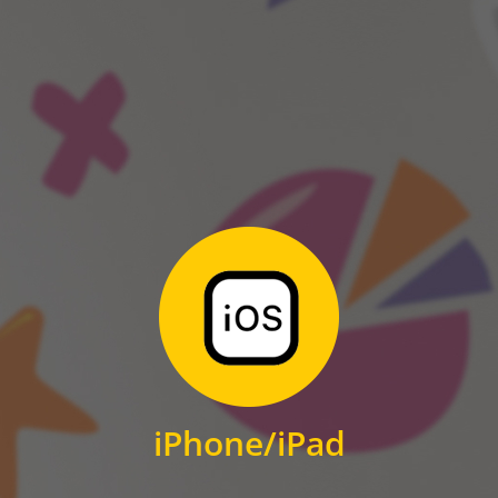
ANDROID
Zum Download
für iPhone und iPad
iPhone/iPad
IOS