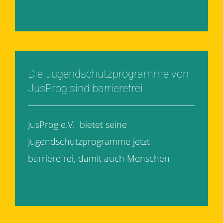
Weiterlesen
Die Jugendschutzprogramme von
JusProg sind barrierefrei
JusProg e.V. bietet seine
Jugendschutzprogramme jetzt
barrierefrei, damit auch Menschen
[...]
Weiterlesen