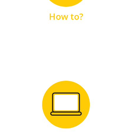
unsere FAQs
How to?
FAQS
Zum Download
für Windows