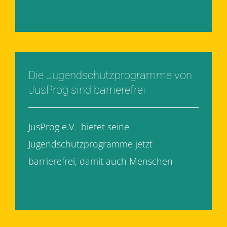
Weiterlesen
Die Jugendschutzprogramme von
JusProg sind barrierefrei
JusProg e.V. bietet seine
Jugendschutzprogramme jetzt
barrierefrei, damit auch Menschen
[...]
Weiterlesen