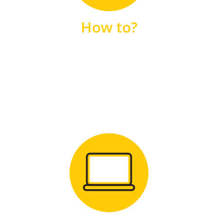
unsere FAQs
How to?
FAQS
Zum Download
für Windows