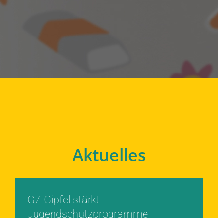
Aktuelles
G7-Gipfel stärkt
Jugendschutzprogramme