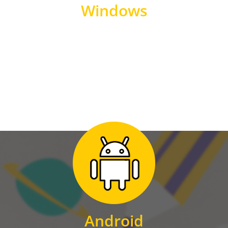
Windows
WINDOWS
Zum Download
für Android
Android