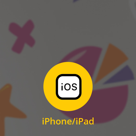
ANDROID
Zum Download
für iPhone und iPad
iPhone/iPad
IOS