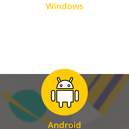
Windows
WINDOWS
Zum Download
für Android
Android