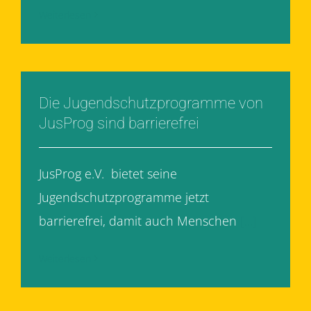
Weiterlesen
Die Jugendschutzprogramme von
JusProg sind barrierefrei
JusProg e.V. bietet seine
Jugendschutzprogramme jetzt
barrierefrei, damit auch Menschen
[...]
Weiterlesen