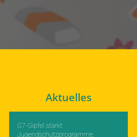
Aktuelles
G7-Gipfel stärkt
Jugendschutzprogramme