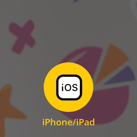
ANDROID
Zum Download
für iPhone und iPad
iPhone/iPad
IOS