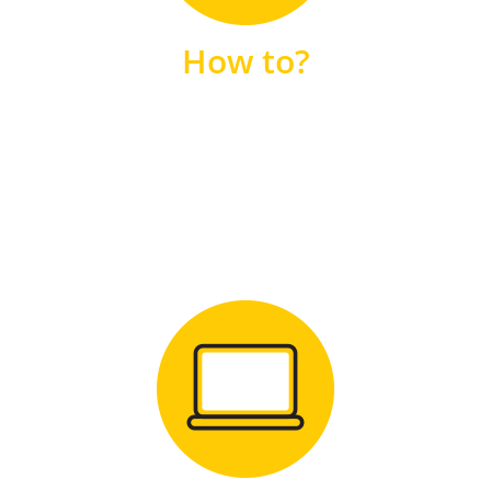
unsere FAQs
How to?
FAQS
Zum Download
für Windows