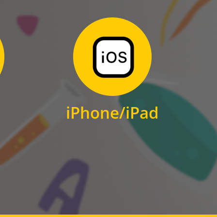
Zum Download
für iPhone und iPad
iPhone/iPad
IOS