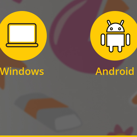
Zum Download
Zum Download
für Windows
für Android
Windows
Android
WINDOWS
ANDROID