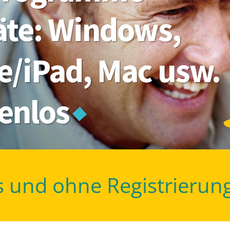
räte: Windows,
e/iPad, Mac usw.
tenlos
s und ohne Registrierun