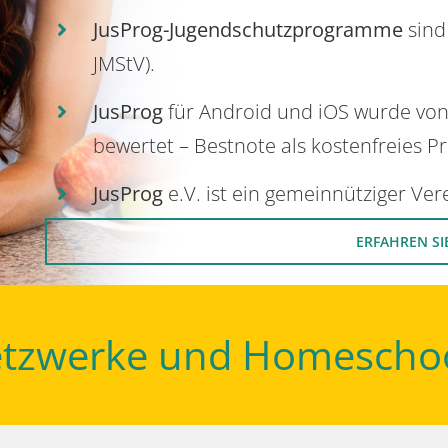
JusProg-Jugendschutzprogramme
sind
JMStV).
JusProg
für Android und iOS wurde vo
bewertet – Bestnote als kostenfreies P
JusProg
e.V. ist ein gemeinnütziger Ve
ERFAHREN SI
Netzwerke und Homescho