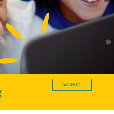
LOS GEHT’S >
g