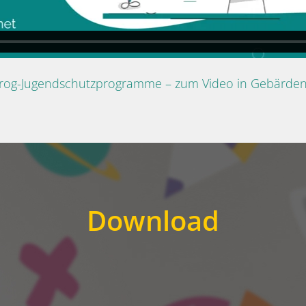
Prog-Jugendschutzprogramme – zum Video in Gebärde
Download