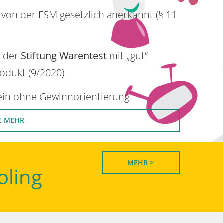
 von der FSM gesetzlich anerkannt (§ 11
n der
Stiftung Warentest
mit „gut“
rodukt (9/2020)
rein ohne Gewinnorientierung
E MEHR
MEHR >
oling