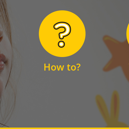
Hier finden Sie
unsere FAQs
How to?
FAQS