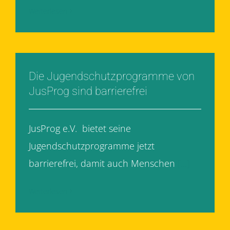
Weiterlesen
Die Jugendschutzprogramme von
JusProg sind barrierefrei
JusProg e.V. bietet seine
Jugendschutzprogramme jetzt
barrierefrei, damit auch Menschen
[...]
Weiterlesen