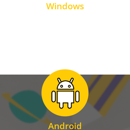
Windows
WINDOWS
Zum Download
für Android
Android