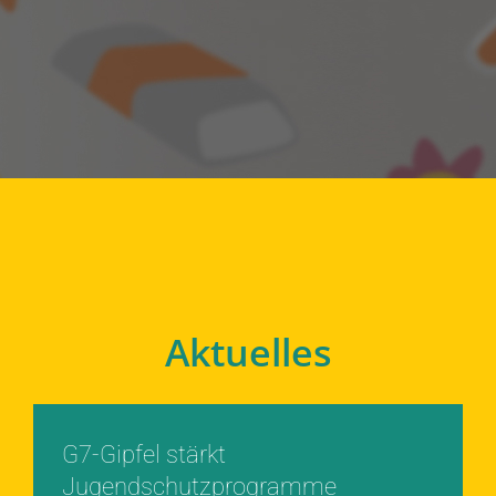
Aktuelles
G7-Gipfel stärkt
Jugendschutzprogramme