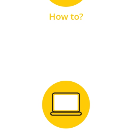
unsere FAQs
How to?
FAQS
Zum Download
für Windows