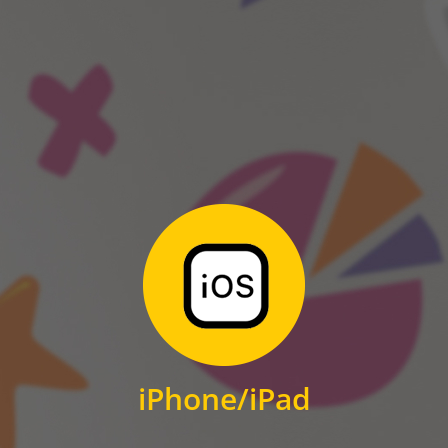
ANDROID
Zum Download
für iPhone und iPad
iPhone/iPad
IOS