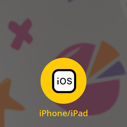
ANDROID
Zum Download
für iPhone und iPad
iPhone/iPad
IOS