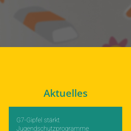
Aktuelles
G7-Gipfel stärkt
Jugendschutzprogramme