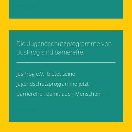
Weiterlesen
Die Jugendschutzprogramme von
JusProg sind barrierefrei
JusProg e.V. bietet seine
Jugendschutzprogramme jetzt
barrierefrei, damit auch Menschen
[...]
Weiterlesen