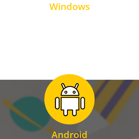
Windows
WINDOWS
Zum Download
für Android
Android