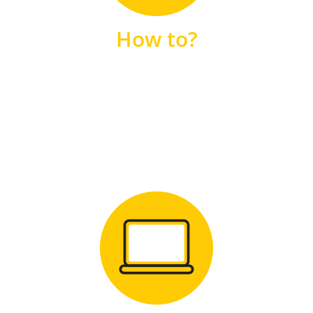
unsere FAQs
How to?
FAQS
Zum Download
für Windows