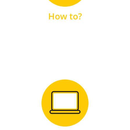
unsere FAQs
How to?
FAQS
Zum Download
für Windows