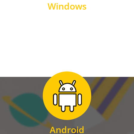
Windows
WINDOWS
Zum Download
für Android
Android