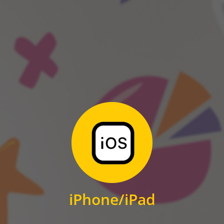
ANDROID
Zum Download
für iPhone und iPad
iPhone/iPad
IOS