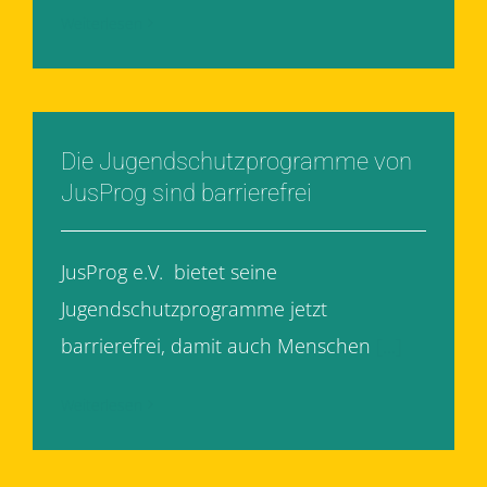
Weiterlesen
Die Jugendschutzprogramme von
JusProg sind barrierefrei
JusProg e.V. bietet seine
Jugendschutzprogramme jetzt
barrierefrei, damit auch Menschen
[...]
Weiterlesen