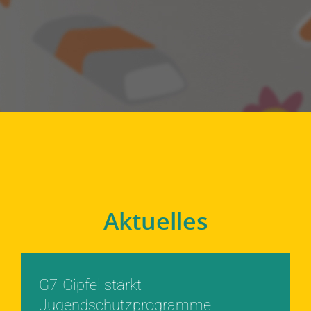
Aktuelles
G7-Gipfel stärkt
Jugendschutzprogramme