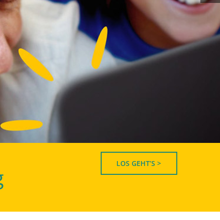
LOS GEHT’S >
g