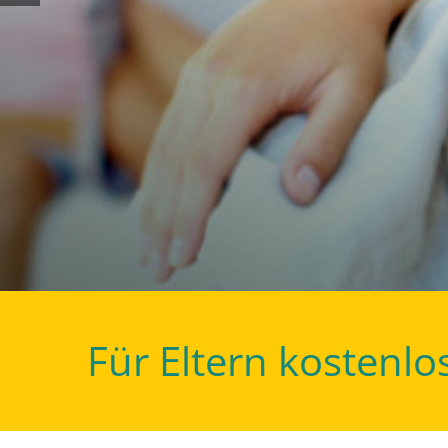
für alle Endge
Android, iPhon
- komplett kost
Für Eltern kostenlo