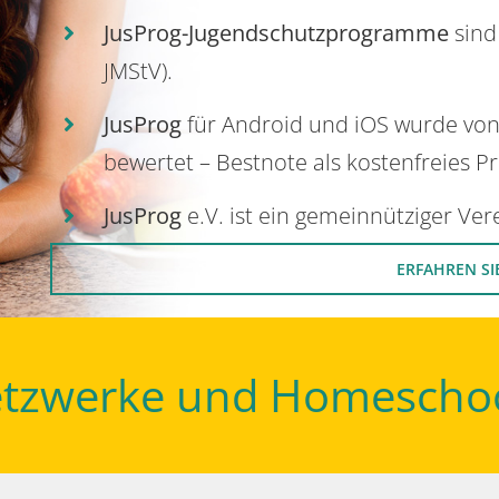
JusProg-Jugendschutzprogramme
sind
JMStV).
JusProg
für Android und iOS wurde vo
bewertet – Bestnote als kostenfreies P
JusProg
e.V. ist ein gemeinnütziger Ve
ERFAHREN SI
Netzwerke und Homescho