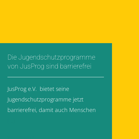
Die Jugendschutzprogramme
von JusProg sind barrierefrei
JusProg e.V. bietet seine
Jugendschutzprogramme jetzt
barrierefrei, damit auch Menschen
[...]
Weiterlesen