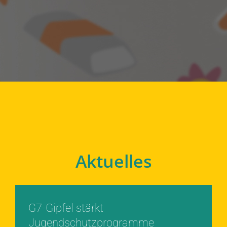
Aktuelles
G7-Gipfel stärkt
Jugendschutzprogramme