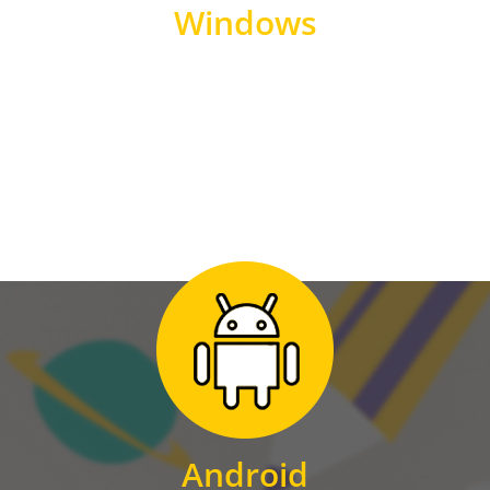
Windows
WINDOWS
Zum Download
für Android
Android