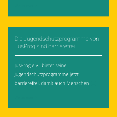
Weiterlesen
Die Jugendschutzprogramme von
JusProg sind barrierefrei
JusProg e.V. bietet seine
Jugendschutzprogramme jetzt
barrierefrei, damit auch Menschen
[...]
Weiterlesen