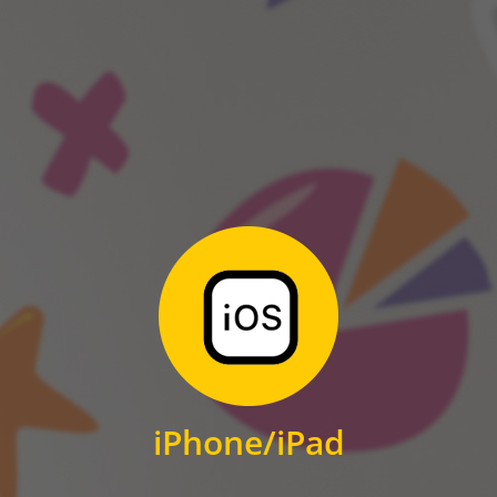
ANDROID
Zum Download
für iPhone und iPad
iPhone/iPad
IOS