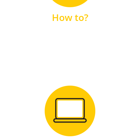
unsere FAQs
How to?
FAQS
Zum Download
für Windows