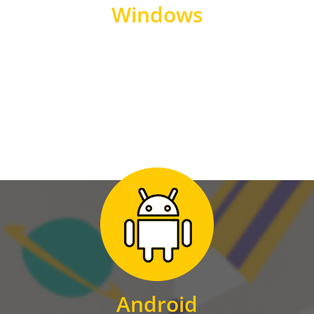
Windows
WINDOWS
Zum Download
für Android
Android