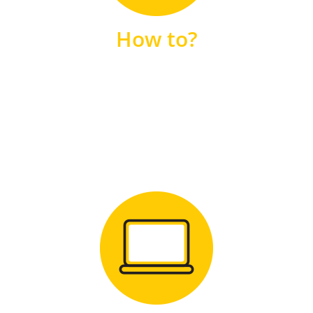
unsere FAQs
How to?
FAQS
Zum Download
für Windows