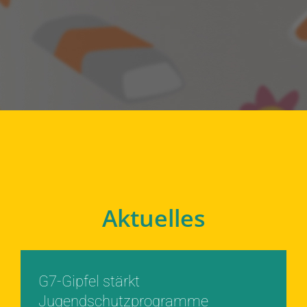
Aktuelles
G7-Gipfel stärkt
Jugendschutzprogramme