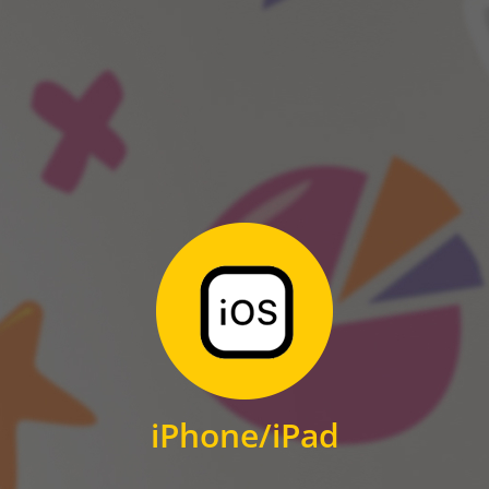
ANDROID
Zum Download
für iPhone und iPad
iPhone/iPad
IOS