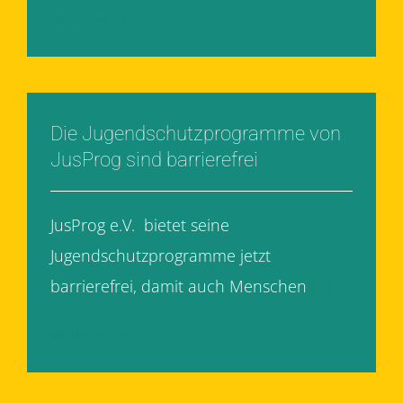
Weiterlesen
Die Jugendschutzprogramme von
JusProg sind barrierefrei
JusProg e.V. bietet seine
Jugendschutzprogramme jetzt
barrierefrei, damit auch Menschen
[...]
Weiterlesen