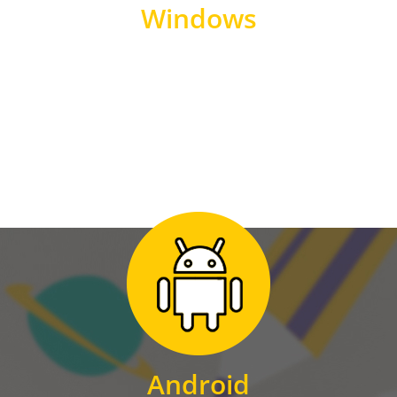
Windows
WINDOWS
Zum Download
für Android
Android