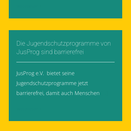
Weiterlesen
Die Jugendschutzprogramme von
JusProg sind barrierefrei
JusProg e.V. bietet seine
Jugendschutzprogramme jetzt
barrierefrei, damit auch Menschen
[...]
Weiterlesen