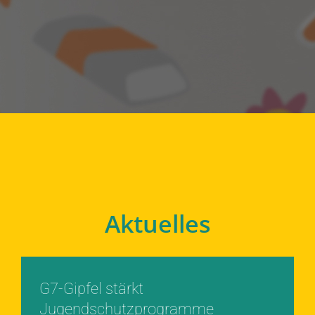
Aktuelles
G7-Gipfel stärkt
Jugendschutzprogramme