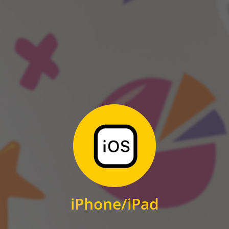
ANDROID
Zum Download
für iPhone und iPad
iPhone/iPad
IOS