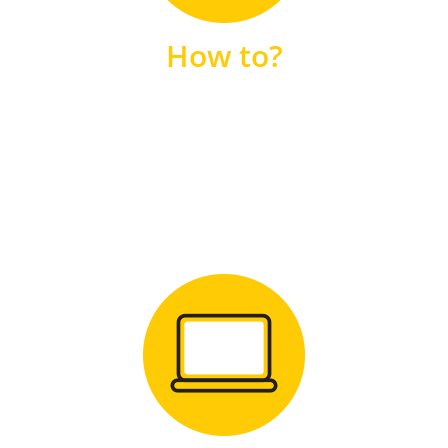
unsere FAQs
How to?
FAQS
Zum Download
für Windows