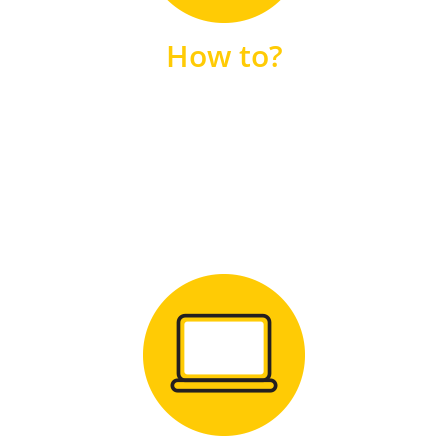
unsere FAQs
How to?
FAQS
Zum Download
für Windows