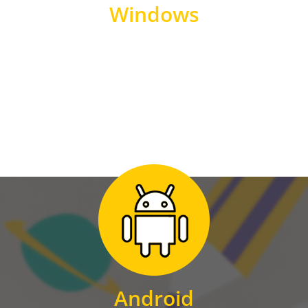
Windows
WINDOWS
Zum Download
für Android
Android