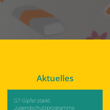
Aktuelles
G7-Gipfel stärkt
Jugendschutzprogramme