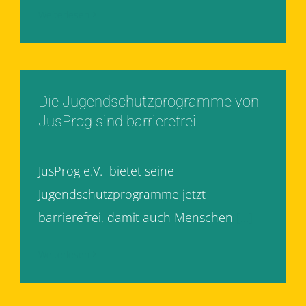
Weiterlesen
Die Jugendschutzprogramme von
JusProg sind barrierefrei
JusProg e.V. bietet seine
Jugendschutzprogramme jetzt
barrierefrei, damit auch Menschen
[...]
Weiterlesen