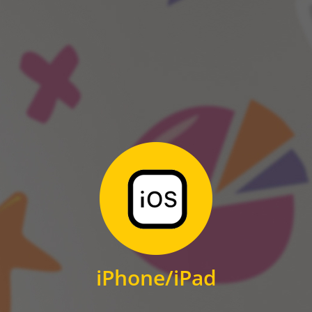
ANDROID
Zum Download
für iPhone und iPad
iPhone/iPad
IOS