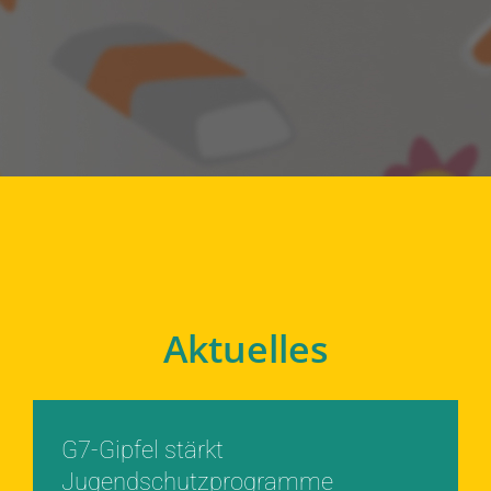
Aktuelles
G7-Gipfel stärkt
Jugendschutzprogramme