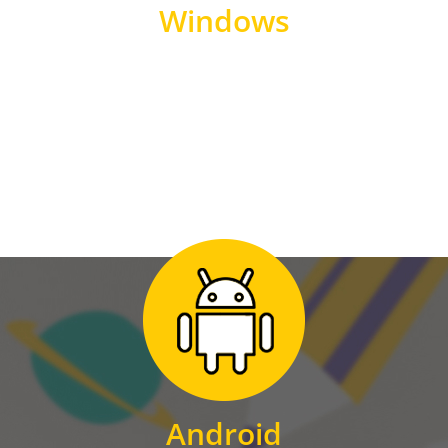
Windows
WINDOWS
Zum Download
für Android
Android