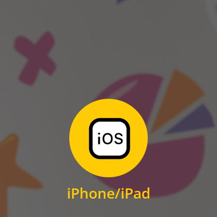
ANDROID
Zum Download
für iPhone und iPad
iPhone/iPad
IOS