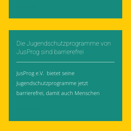
Weiterlesen
Die Jugendschutzprogramme von
JusProg sind barrierefrei
JusProg e.V. bietet seine
Jugendschutzprogramme jetzt
barrierefrei, damit auch Menschen
[...]
Weiterlesen