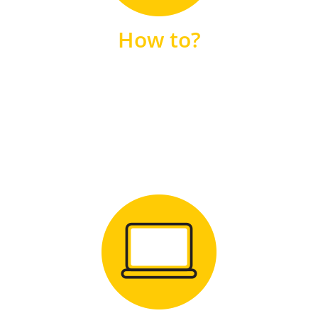
unsere FAQs
How to?
FAQS
Zum Download
für Windows