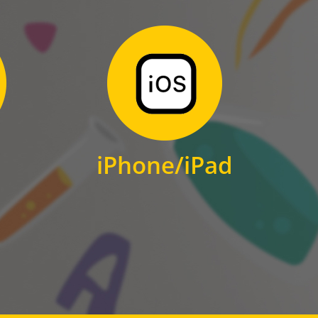
Zum Download
für iPhone und iPad
iPhone/iPad
IOS