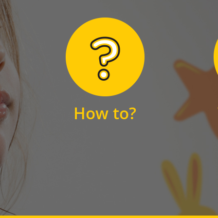
Hier finden Sie
unsere FAQs
How to?
FAQS