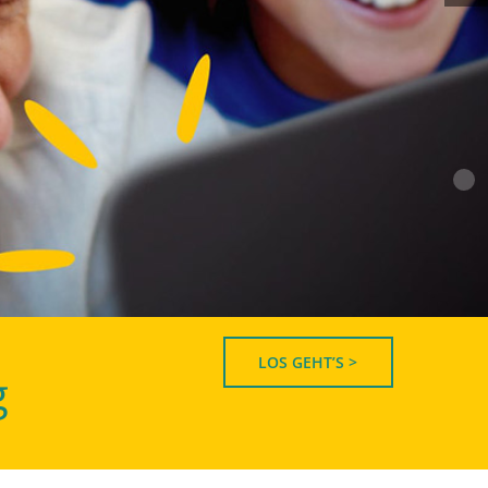
LOS GEHT’S >
g