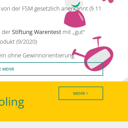
 von der FSM gesetzlich anerkannt (§ 11
n der
Stiftung Warentest
mit „gut“
rodukt (9/2020)
rein ohne Gewinnorientierung
E MEHR
MEHR >
oling