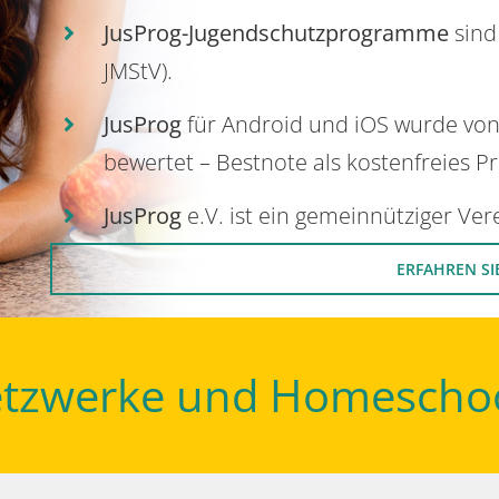
JusProg-Jugendschutzprogramme
sind
JMStV).
JusProg
für Android und iOS wurde vo
bewertet – Bestnote als kostenfreies P
JusProg
e.V. ist ein gemeinnütziger Ve
ERFAHREN SI
Netzwerke und Homescho