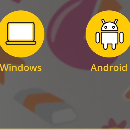
Zum Download
Zum Download
für Windows
für Android
Windows
Android
WINDOWS
ANDROID