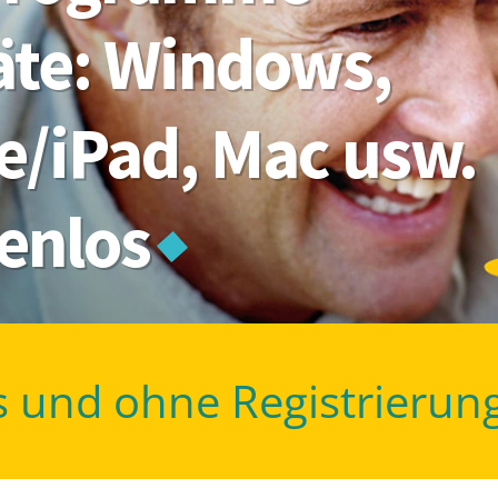
räte: Windows,
e/iPad, Mac usw.
tenlos
s und ohne Registrierun