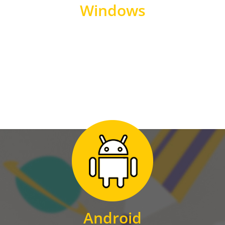
Windows
WINDOWS
Zum Download
für Android
Android