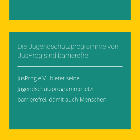
Weiterlesen
Die Jugendschutzprogramme von
JusProg sind barrierefrei
JusProg e.V. bietet seine
Jugendschutzprogramme jetzt
barrierefrei, damit auch Menschen
[...]
Weiterlesen