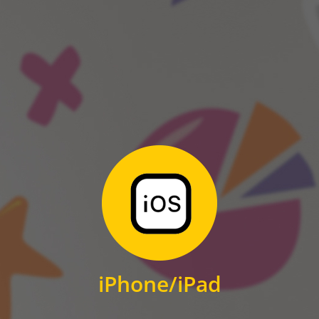
ANDROID
Zum Download
für iPhone und iPad
iPhone/iPad
IOS