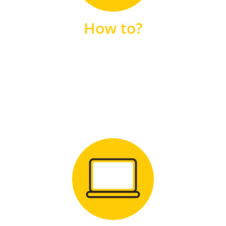
unsere FAQs
How to?
FAQS
Zum Download
für Windows