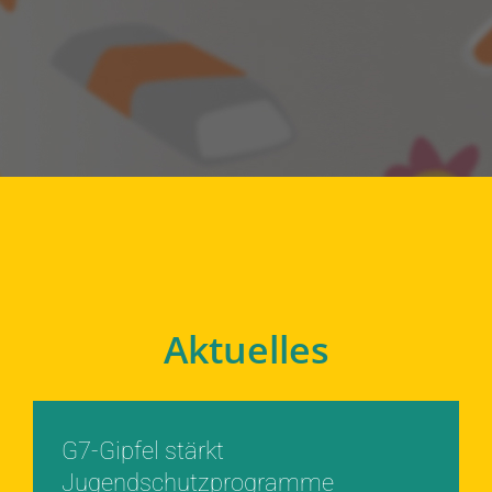
Aktuelles
G7-Gipfel stärkt
Jugendschutzprogramme